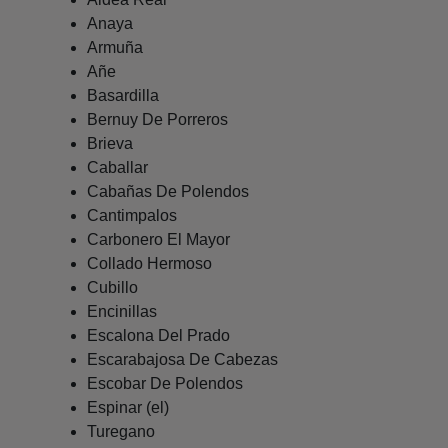
Anaya
Armuña
Añe
Basardilla
Bernuy De Porreros
Brieva
Caballar
Cabañas De Polendos
Cantimpalos
Carbonero El Mayor
Collado Hermoso
Cubillo
Encinillas
Escalona Del Prado
Escarabajosa De Cabezas
Escobar De Polendos
Espinar (el)
Turegano