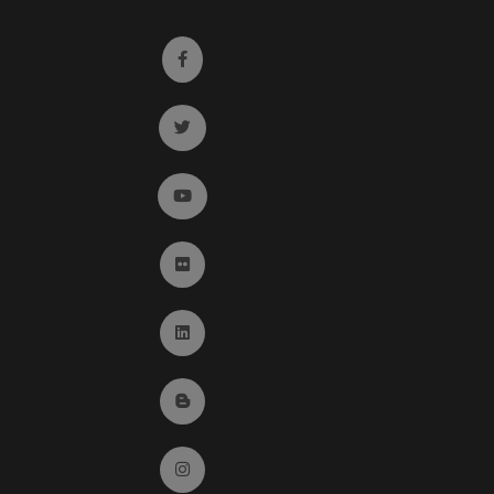
Ir a facebook (abre en ventana nueva)
Ir a twitter (abre en ventana nueva)
Ir a YouTube (abre en ventana nueva)
Ir a Flickr (abre en ventana nueva)
Ir a Linkedin (abre en ventana nueva)
Ir al Blog (abre en ventana nueva)
Ir a Instagram (abre en ventana nueva)