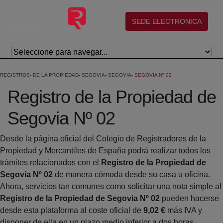
Skip to Main Content
(abre en nueva ventana)
SEDE ELECTRONICA
REGISTROS
DE LA PROPIEDAD
SEGOVIA
SEGOVIA
SEGOVIA Nº 02
Registro de la Propiedad de
Segovia Nº 02
Desde la página oficial del Colegio de Registradores de la
Propiedad y Mercantiles de España podrá realizar todos los
trámites relacionados con el
Registro de la Propiedad de
Segovia Nº 02
de manera cómoda desde su casa u oficina.
Ahora, servicios tan comunes como solicitar una nota simple al
Registro de la Propiedad de Segovia Nº 02
pueden hacerse
desde esta plataforma al coste oficial de
9,02 €
más IVA y
disponer de ella en un plazo medio inferior a dos horas.