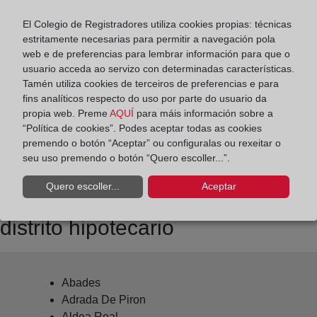
Datos de contacto:
El Colegio de Registradores utiliza cookies propias: técnicas
921 49 39 71
estritamente necesarias para permitir a navegación pola
web e de preferencias para lembrar información para que o
segovia2@registrodelapropiedad.org
usuario acceda ao servizo con determinadas características.
Datos del Registrador:
Tamén utiliza cookies de terceiros de preferencias e para
fins analíticos respecto do uso por parte do usuario da
José Antonio Miquel Silvestre
propia web. Preme
AQUÍ
para máis información sobre a
Delegado de Protección de Datos:
“Política de cookies”. Podes aceptar todas as cookies
premendo o botón “Aceptar” ou configuralas ou rexeitar o
dpo@corpme.es
seu uso premendo o botón “Quero escoller...”.
Quero escoller...
Aceptar
Otros municipios incluidos en el
distrito hipotecario
Abades
Adrada De Piron
Aldea Real