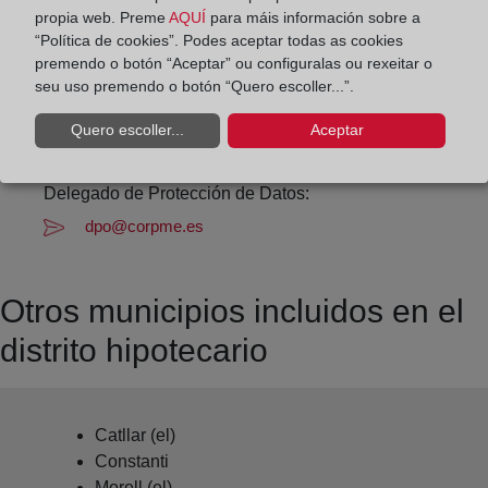
propia web. Preme
AQUÍ
para máis información sobre a
Datos de contacto:
“Política de cookies”. Podes aceptar todas as cookies
(977) 25 20 38
premendo o botón “Aceptar” ou configuralas ou rexeitar o
seu uso premendo o botón “Quero escoller...”.
tarragona3@registrodelapropiedad.org
Datos del Registrador:
Quero escoller...
Aceptar
Cristina López Descalzo
Delegado de Protección de Datos:
dpo@corpme.es
Otros municipios incluidos en el
distrito hipotecario
Catllar (el)
Constanti
Morell (el)