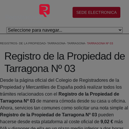
Skip to Main Content
(abre en nueva ventana)
SEDE ELECTRONICA
REGISTROS
DE LA PROPIEDAD
TARRAGONA
TARRAGONA
TARRAGONA Nº 03
Registro de la Propiedad de
Tarragona Nº 03
Desde la página oficial del Colegio de Registradores de la
Propiedad y Mercantiles de España podrá realizar todos los
trámites relacionados con el
Registro de la Propiedad de
Tarragona Nº 03
de manera cómoda desde su casa u oficina.
Ahora, servicios tan comunes como solicitar una nota simple al
Registro de la Propiedad de Tarragona Nº 03
pueden
hacerse desde esta plataforma al coste oficial de
9,02 €
más
IVA y disponer de ella en un plazo medio inferior a dos horas.