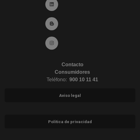
Ir a Linkedin (abre en ventana nueva)
Ir al Blog (abre en ventana nueva)
Ir a Instagram (abre en ventana nueva)
Contacto
Consumidores
Teléfono:
900 10 11 41
Aviso legal
Política de privacidad