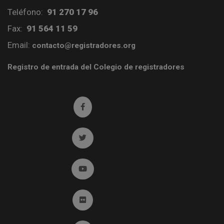
Teléfono:
91 270 17 96
Fax:
91 564 11 59
Email:
contacto@registradores.org
Registro de entrada del Colegio de registradores
Ir a facebook (abre en ventana nueva)
Ir a twitter (abre en ventana nueva)
Ir a YouTube (abre en ventana nueva)
Ir a Flickr (abre en ventana nueva)