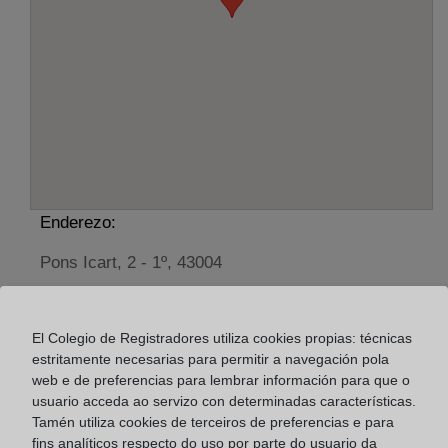
Enderezo:
Pons Icart, 2 - 1º, 43004
Horario:
El Colegio de Registradores utiliza cookies propias: técnicas
De lunes a viernes de 09:00 a 17:00 horas
estritamente necesarias para permitir a navegación pola
Agosto: De lunes a viernes de 09:00 a 14:00 horas
web e de preferencias para lembrar información para que o
Los días 24 y 31 de diciembre de 09:00 a 14:00
usuario acceda ao servizo con determinadas características.
horas
Tamén utiliza cookies de terceiros de preferencias e para
fins analíticos respecto do uso por parte do usuario da