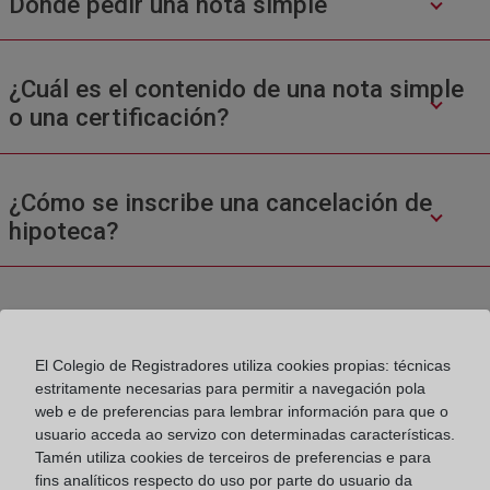
Donde pedir una nota simple
¿Cuál es el contenido de una nota simple
o una certificación?
¿Cómo se inscribe una cancelación de
hipoteca?
El Colegio de Registradores utiliza cookies propias: técnicas
estritamente necesarias para permitir a navegación pola
web e de preferencias para lembrar información para que o
Colegio de Registradores
usuario acceda ao servizo con determinadas características.
Tamén utiliza cookies de terceiros de preferencias e para
Príncipe de Vergara 70. 28006 Madrid
fins analíticos respecto do uso por parte do usuario da