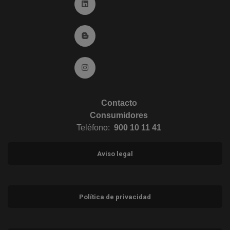
Ir a Linkedin (abre en ventana nueva)
Ir al Blog (abre en ventana nueva)
Ir a Instagram (abre en ventana nueva)
Contacto
Consumidores
Teléfono:
900 10 11 41
Aviso legal
Política de privacidad