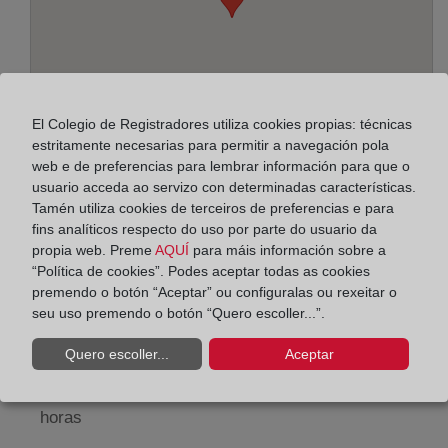
El Colegio de Registradores utiliza cookies propias: técnicas
estritamente necesarias para permitir a navegación pola
web e de preferencias para lembrar información para que o
usuario acceda ao servizo con determinadas características.
Tamén utiliza cookies de terceiros de preferencias e para
Enderezo:
fins analíticos respecto do uso por parte do usuario da
propia web. Preme
AQUÍ
para máis información sobre a
Pintor Peyró, 12 - 5ª pl., 46010
“Política de cookies”. Podes aceptar todas as cookies
premendo o botón “Aceptar” ou configuralas ou rexeitar o
Horario:
seu uso premendo o botón “Quero escoller...”.
De lunes a viernes de 09:00 a 17:00 horas
Quero escoller...
Aceptar
Agosto: De lunes a viernes de 09:00 a 14:00 horas
Los días 24 y 31 de diciembre de 09:00 a 14:00
horas