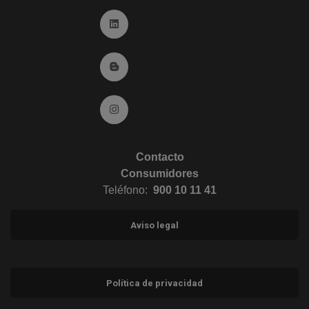
Ir a Linkedin (abre en ventana nueva)
Ir al Blog (abre en ventana nueva)
Ir a Instagram (abre en ventana nueva)
Contacto
Consumidores
Teléfono:
900 10 11 41
Aviso legal
Política de privacidad