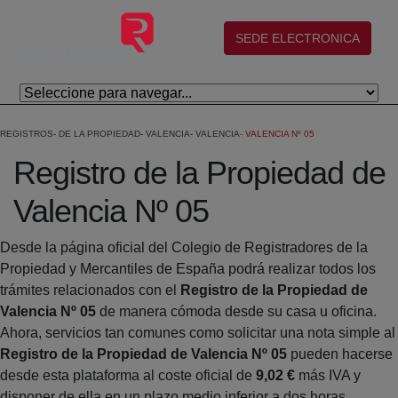
Skip to Main Content
(abre en nueva ventana)
SEDE ELECTRONICA
REGISTROS
DE LA PROPIEDAD
VALENCIA
VALENCIA
VALENCIA Nº 05
Registro de la Propiedad de
Valencia Nº 05
Desde la página oficial del Colegio de Registradores de la
Propiedad y Mercantiles de España podrá realizar todos los
trámites relacionados con el
Registro de la Propiedad de
Valencia Nº 05
de manera cómoda desde su casa u oficina.
Ahora, servicios tan comunes como solicitar una nota simple al
Registro de la Propiedad de Valencia Nº 05
pueden hacerse
desde esta plataforma al coste oficial de
9,02 €
más IVA y
disponer de ella en un plazo medio inferior a dos horas.