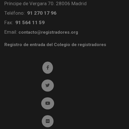
Príncipe de Vergara 70. 28006 Madrid
Teléfono:
91 270 17 96
Fax:
91 564 11 59
Email:
contacto@registradores.org
Registro de entrada del Colegio de registradores
Ir a facebook (abre en ventana nueva)
Ir a twitter (abre en ventana nueva)
Ir a YouTube (abre en ventana nueva)
Ir a Flickr (abre en ventana nueva)