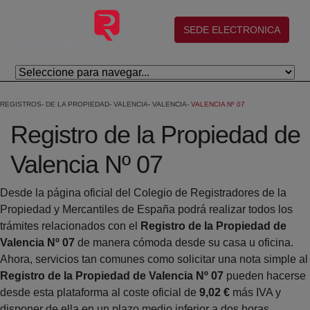
Skip to Main Content
(abre en nueva ventana)
SEDE ELECTRONICA
REGISTROS
DE LA PROPIEDAD
VALENCIA
VALENCIA
VALENCIA Nº 07
Registro de la Propiedad de
Valencia Nº 07
Desde la página oficial del Colegio de Registradores de la
Propiedad y Mercantiles de España podrá realizar todos los
trámites relacionados con el
Registro de la Propiedad de
Valencia Nº 07
de manera cómoda desde su casa u oficina.
Ahora, servicios tan comunes como solicitar una nota simple al
Registro de la Propiedad de Valencia Nº 07
pueden hacerse
desde esta plataforma al coste oficial de
9,02 €
más IVA y
disponer de ella en un plazo medio inferior a dos horas.