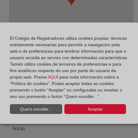
El Colegio de Registradores utiliza cookies propias: técnicas
estritamente necesarias para permitir a navegación pola
web e de preferencias para lembrar información para que o
usuario acceda ao servizo con determinadas características.
Tamén utiliza cookies de terceiros de preferencias e para
Enderezo:
fins analíticos respecto do uso por parte do usuario da
propia web. Preme
AQUÍ
para máis información sobre a
Pintor Peyró, 12 - 8ª pl., 46010
“Política de cookies”. Podes aceptar todas as cookies
premendo o botón “Aceptar” ou configuralas ou rexeitar o
Horario:
seu uso premendo o botón “Quero escoller...”.
De lunes a viernes de 09:00 a 17:00 horas
Quero escoller...
Aceptar
Agosto: De lunes a viernes de 09:00 a 14:00 horas
Los días 24 y 31 de diciembre de 09:00 a 14:00
horas