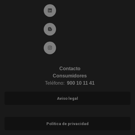
Ir a Linkedin (abre en ventana nueva)
Ir al Blog (abre en ventana nueva)
Ir a Instagram (abre en ventana nueva)
Contacto
Consumidores
Teléfono:
900 10 11 41
Aviso legal
Política de privacidad