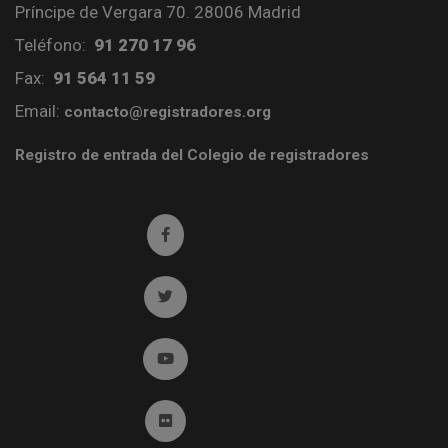
Príncipe de Vergara 70. 28006 Madrid
Teléfono:
91 270 17 96
Fax:
91 564 11 59
Email:
contacto@registradores.org
Registro de entrada del Colegio de registradores
Ir a facebook (abre en ventana nueva)
Ir a twitter (abre en ventana nueva)
Ir a YouTube (abre en ventana nueva)
Ir a Flickr (abre en ventana nueva)