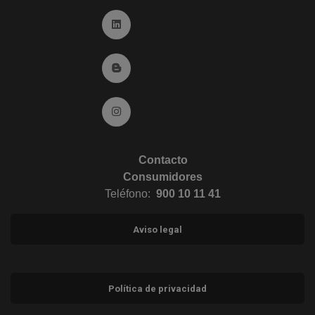
Ir a Linkedin (abre en ventana nueva)
Ir al Blog (abre en ventana nueva)
Ir a Instagram (abre en ventana nueva)
Contacto
Consumidores
Teléfono:
900 10 11 41
Aviso legal
Política de privacidad