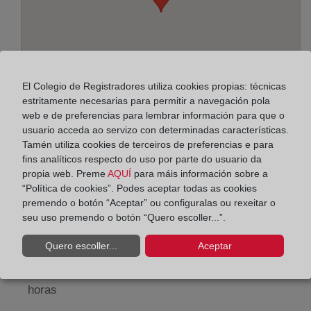
El Colegio de Registradores utiliza cookies propias: técnicas
estritamente necesarias para permitir a navegación pola
web e de preferencias para lembrar información para que o
usuario acceda ao servizo con determinadas características.
Tamén utiliza cookies de terceiros de preferencias e para
Enderezo:
fins analíticos respecto do uso por parte do usuario da
propia web. Preme
AQUÍ
para máis información sobre a
Pintor Peyró, 12 - 2º, 46010
“Política de cookies”. Podes aceptar todas as cookies
premendo o botón “Aceptar” ou configuralas ou rexeitar o
Horario:
seu uso premendo o botón “Quero escoller...”.
De lunes a viernes de 09:00 a 17:00 horas
Quero escoller...
Aceptar
Agosto: De lunes a viernes de 09:00 a 14:00 horas
Los días 24 y 31 de diciembre de 09:00 a 14:00
horas