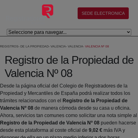
Skip to Main Content
(abre en nueva ventana)
SEDE ELECTRONICA
REGISTROS
DE LA PROPIEDAD
VALENCIA
VALENCIA
VALENCIA Nº 08
Registro de la Propiedad de
Valencia Nº 08
Desde la página oficial del Colegio de Registradores de la
Propiedad y Mercantiles de España podrá realizar todos los
trámites relacionados con el
Registro de la Propiedad de
Valencia Nº 08
de manera cómoda desde su casa u oficina.
Ahora, servicios tan comunes como solicitar una nota simple al
Registro de la Propiedad de Valencia Nº 08
pueden hacerse
desde esta plataforma al coste oficial de
9,02 €
más IVA y
disponer de ella en un plazo medio inferior a dos horas.