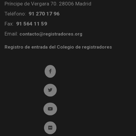
Príncipe de Vergara 70. 28006 Madrid
Teléfono:
91 270 17 96
Fax:
91 564 11 59
Email:
contacto@registradores.org
Registro de entrada del Colegio de registradores
Ir a facebook (abre en ventana nueva)
Ir a twitter (abre en ventana nueva)
Ir a YouTube (abre en ventana nueva)
Ir a Flickr (abre en ventana nueva)