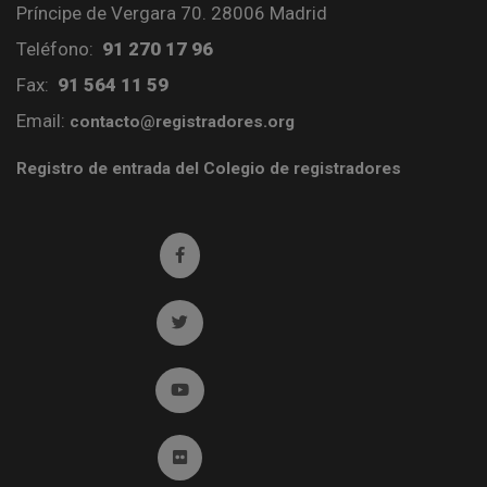
Príncipe de Vergara 70. 28006 Madrid
Teléfono:
91 270 17 96
Fax:
91 564 11 59
Email:
contacto@registradores.org
Registro de entrada del Colegio de registradores
Ir a facebook (abre en ventana nueva)
Ir a twitter (abre en ventana nueva)
Ir a YouTube (abre en ventana nueva)
Ir a Flickr (abre en ventana nueva)