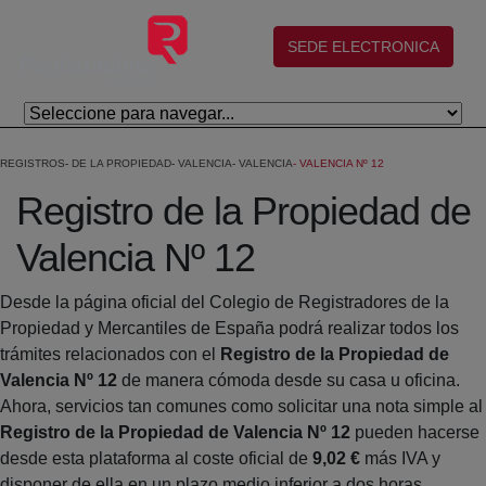
Skip to Main Content
(abre en nueva ventana)
SEDE ELECTRONICA
REGISTROS
DE LA PROPIEDAD
VALENCIA
VALENCIA
VALENCIA Nº 12
Registro de la Propiedad de
Valencia Nº 12
Desde la página oficial del Colegio de Registradores de la
Propiedad y Mercantiles de España podrá realizar todos los
trámites relacionados con el
Registro de la Propiedad de
Valencia Nº 12
de manera cómoda desde su casa u oficina.
Ahora, servicios tan comunes como solicitar una nota simple al
Registro de la Propiedad de Valencia Nº 12
pueden hacerse
desde esta plataforma al coste oficial de
9,02 €
más IVA y
disponer de ella en un plazo medio inferior a dos horas.