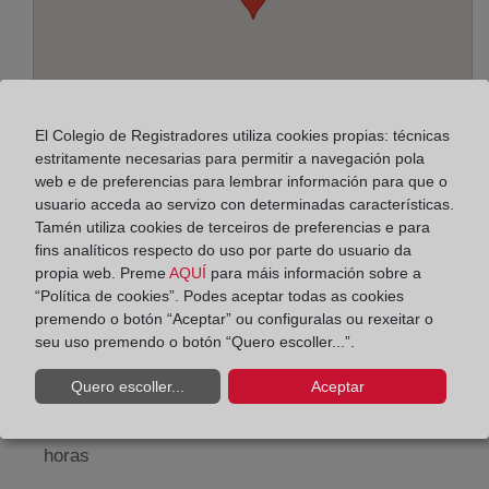
El Colegio de Registradores utiliza cookies propias: técnicas
estritamente necesarias para permitir a navegación pola
web e de preferencias para lembrar información para que o
usuario acceda ao servizo con determinadas características.
Tamén utiliza cookies de terceiros de preferencias e para
Enderezo:
fins analíticos respecto do uso por parte do usuario da
propia web. Preme
AQUÍ
para máis información sobre a
Pintor Peyró, 12, 46010
“Política de cookies”. Podes aceptar todas as cookies
premendo o botón “Aceptar” ou configuralas ou rexeitar o
Horario:
seu uso premendo o botón “Quero escoller...”.
De lunes a viernes de 09:00 a 17:00 horas
Quero escoller...
Aceptar
Agosto: De lunes a viernes de 09:00 a 14:00 horas
Los días 24 y 31 de diciembre de 09:00 a 14:00
horas