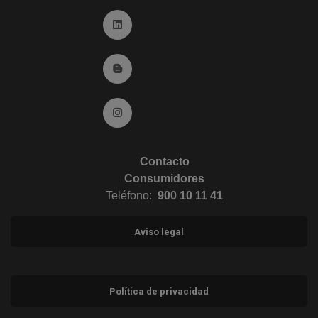
Ir a Linkedin (abre en ventana nueva)
Ir al Blog (abre en ventana nueva)
Ir a Instagram (abre en ventana nueva)
Contacto
Consumidores
Teléfono:
900 10 11 41
Aviso legal
Política de privacidad