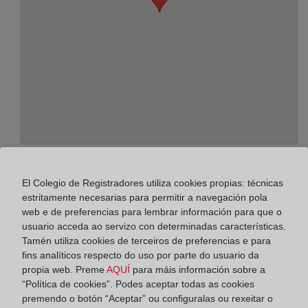
Enderezo:
Pintor Peiró, 12, 46010
El Colegio de Registradores utiliza cookies propias: técnicas
estritamente necesarias para permitir a navegación pola
Horario:
web e de preferencias para lembrar información para que o
usuario acceda ao servizo con determinadas características.
De lunes a viernes de 09:00 a 17:00 horas
Tamén utiliza cookies de terceiros de preferencias e para
Agosto: De lunes a viernes de 09:00 a 14:00 horas
fins analíticos respecto do uso por parte do usuario da
Los días 24 y 31 de diciembre de 09:00 a 14:00
propia web. Preme
AQUÍ
para máis información sobre a
“Política de cookies”. Podes aceptar todas as cookies
horas
premendo o botón “Aceptar” ou configuralas ou rexeitar o