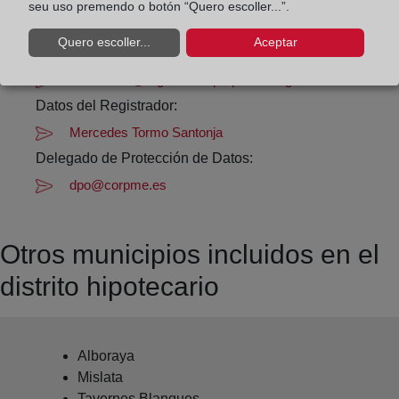
seu uso premendo o botón “Quero escoller...”.
Datos de contacto:
Quero escoller...
Aceptar
96 361 93 60
valencia13@registrodelapropiedad.org
Datos del Registrador:
Mercedes Tormo Santonja
Delegado de Protección de Datos:
dpo@corpme.es
Otros municipios incluidos en el
distrito hipotecario
Alboraya
Mislata
Tavernes Blanques