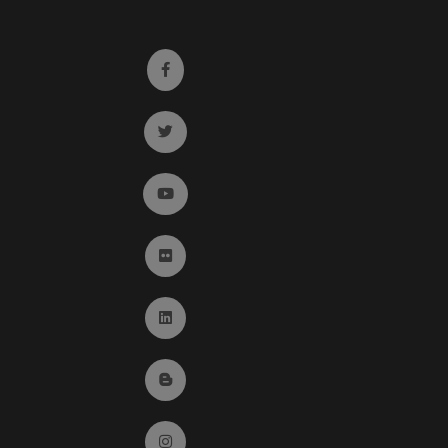
Ir a facebook (abre en ventana nueva)
Ir a twitter (abre en ventana nueva)
Ir a YouTube (abre en ventana nueva)
Ir a Flickr (abre en ventana nueva)
Ir a Linkedin (abre en ventana nueva)
Ir al Blog (abre en ventana nueva)
Ir a Instagram (abre en ventana nueva)