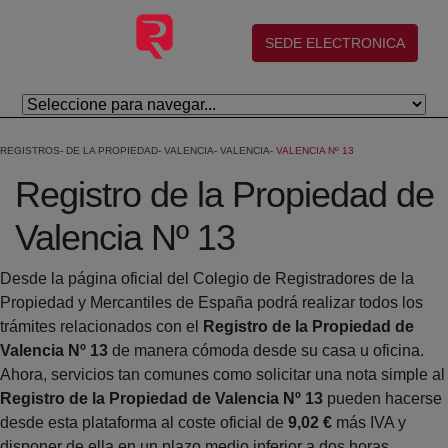
Skip to Main Content
(abre en nueva ventana)
SEDE ELECTRONICA
REGISTROS
DE LA PROPIEDAD
VALENCIA
VALENCIA
VALENCIA Nº 13
Registro de la Propiedad de
Valencia Nº 13
Desde la página oficial del Colegio de Registradores de la
Propiedad y Mercantiles de España podrá realizar todos los
trámites relacionados con el
Registro de la Propiedad de
Valencia Nº 13
de manera cómoda desde su casa u oficina.
Ahora, servicios tan comunes como solicitar una nota simple al
Registro de la Propiedad de Valencia Nº 13
pueden hacerse
desde esta plataforma al coste oficial de
9,02 €
más IVA y
disponer de ella en un plazo medio inferior a dos horas.