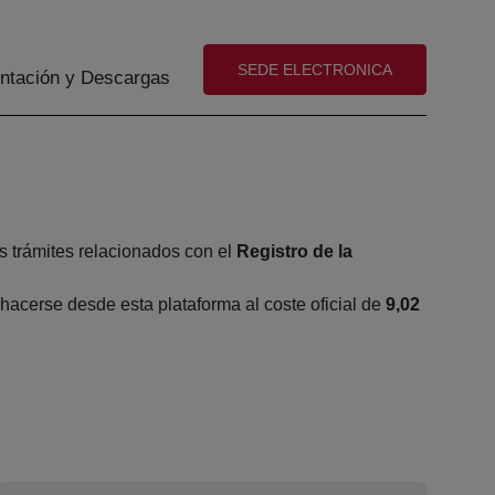
(abre en nueva ventana)
SEDE ELECTRONICA
tación y Descargas
s trámites relacionados con el
Registro de la
acerse desde esta plataforma al coste oficial de
9,02