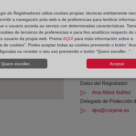
Horario:
egio de Registradores utiliza cookies propias: técnicas estritamente nec
ermitir a navegación pola web e de preferencias para lembrar informac
De lunes a viernes de 0
ue o usuario acceda ao servizo con determinadas características. Tam
Agosto: De lunes a vier
 cookies de terceiros de preferencias e para fins analíticos respecto do
Los días 24 y 31 de dic
do usuario da propia web. Preme
AQUÍ
para máis información sobre a
ica de cookies”. Podes aceptar todas as cookies premendo o botón “Ace
figuralas ou rexeitar o seu uso premendo o botón “Quero escoller...”.
Datos de contacto:
(96) 389 16 40
Quero escoller...
Aceptar
valencia15@registr
Datos del Registrador:
Ana Albiol Ibáñez
Delegado de Protección d
dpo@corpme.es