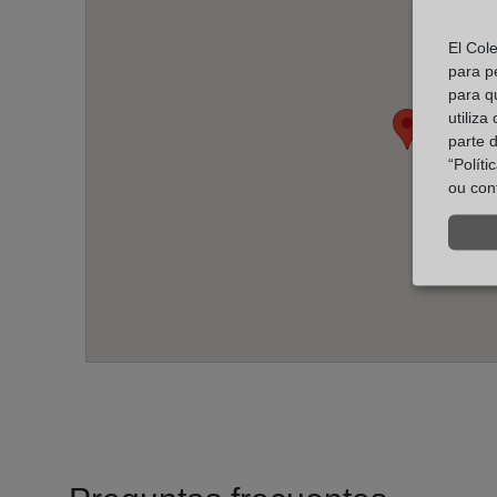
El Col
para p
para q
utiliza
parte 
“Polít
ou con