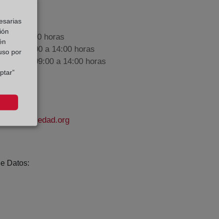
esarias
ión
9:00 a 17:00 horas
én
nes de 09:00 a 14:00 horas
 uso por
iembre de 09:00 a 14:00 horas
ptar”
odelapropiedad.org
e Datos: