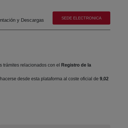
(abre en nueva ventana)
SEDE ELECTRONICA
tación y Descargas
s trámites relacionados con el
Registro de la
acerse desde esta plataforma al coste oficial de
9,02