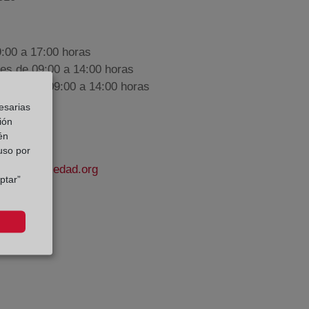
9:00 a 17:00 horas
nes de 09:00 a 14:00 horas
iembre de 09:00 a 14:00 horas
esarias
ión
én
 uso por
odelapropiedad.org
ptar”
no Romero
e Datos: