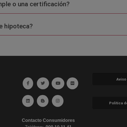
ple o una certificación?
e hipoteca?
Aviso
Ir a facebook (abre en ventana nueva)
Ir a twitter (abre en ventana nueva)
Ir a YouTube (abre en ventana nuev
Ir a Flickr (abre en ventana 
Ir a Linkedin (abre en ventana nueva)
Ir al Blog (abre en ventana nueva)
Ir a Instagram (abre en ventana nue
Política 
Contacto Consumidores