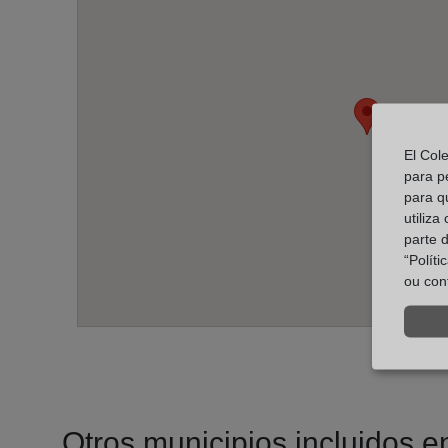
El Col
para p
para q
utiliza
parte 
“Polít
ou con
Otros municipios incluidos en 