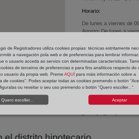
Horario:
De lunes a viernes de 0
Agosto: De lunes a vier
Los días 24 y 31 de dic
egio de Registradores utiliza cookies propias: técnicas estritamente nec
ermitir a navegación pola web e de preferencias para lembrar informac
Datos de contacto:
ue o usuario acceda ao servizo con determinadas características. Tam
(96) 389 18 75
 cookies de terceiros de preferencias e para fins analíticos respecto do
do usuario da propia web. Preme
AQUÍ
para máis información sobre a
valencia17@registr
ica de cookies”. Podes aceptar todas as cookies premendo o botón “Ace
Datos del Registrador:
figuralas ou rexeitar o seu uso premendo o botón “Quero escoller...”.
María Elena More
Quero escoller...
Aceptar
Delegado de Protección d
dpo@corpme.es
el distrito hipotecario