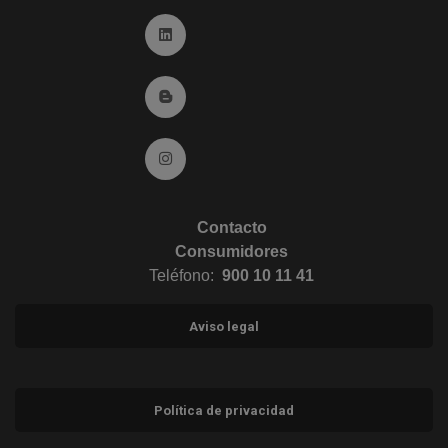
Ir a Linkedin (abre en ventana nueva)
Ir al Blog (abre en ventana nueva)
Ir a Instagram (abre en ventana nueva)
Contacto
Consumidores
Teléfono:
900 10 11 41
Aviso legal
Política de privacidad