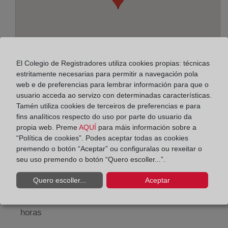
El Colegio de Registradores utiliza cookies propias: técnicas
estritamente necesarias para permitir a navegación pola
web e de preferencias para lembrar información para que o
usuario acceda ao servizo con determinadas características.
Tamén utiliza cookies de terceiros de preferencias e para
Enderezo:
fins analíticos respecto do uso por parte do usuario da
propia web. Preme
AQUÍ
para máis información sobre a
Plaza de Mariano Arregui, 8 - 2º, 50005
“Política de cookies”. Podes aceptar todas as cookies
premendo o botón “Aceptar” ou configuralas ou rexeitar o
Horario:
seu uso premendo o botón “Quero escoller...”.
De lunes a viernes de 09:00 a 17:00 horas
Quero escoller...
Aceptar
Agosto: De lunes a viernes de 09:00 a 14:00 horas
Los días 24 y 31 de diciembre de 09:00 a 14:00
horas