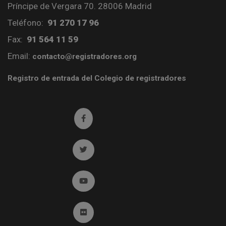
Príncipe de Vergara 70. 28006 Madrid
Teléfono:
91 270 17 96
Fax:
91 564 11 59
Email:
contacto@registradores.org
Registro de entrada del Colegio de registradores
Ir a facebook (abre en ventana nueva)
Ir a twitter (abre en ventana nueva)
Ir a YouTube (abre en ventana nueva)
Ir a Flickr (abre en ventana nueva)