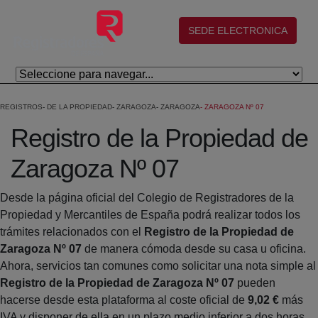
Skip to Main Content
(abre en nueva ventana)
SEDE ELECTRONICA
REGISTROS
DE LA PROPIEDAD
ZARAGOZA
ZARAGOZA
ZARAGOZA Nº 07
Registro de la Propiedad de
Zaragoza Nº 07
Desde la página oficial del Colegio de Registradores de la
Propiedad y Mercantiles de España podrá realizar todos los
trámites relacionados con el
Registro de la Propiedad de
Zaragoza Nº 07
de manera cómoda desde su casa u oficina.
Ahora, servicios tan comunes como solicitar una nota simple al
Registro de la Propiedad de Zaragoza Nº 07
pueden
hacerse desde esta plataforma al coste oficial de
9,02 €
más
IVA y disponer de ella en un plazo medio inferior a dos horas.