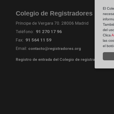
El Cole
Colegio de Registradores
necesa
inform
Príncipe de Vergara 70. 28006 Madrid
También
del uso
Teléfono:
91 270 17 96
Clica
A
Fax:
91 564 11 59
las co
el bot
Email:
contacto@registradores.org
Registro de entrada del Colegio de registradores