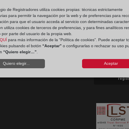
gio de Registradores utiliza cookies propias: técnicas estrictamente
rias para permitir la navegación por la web y de preferencias para rec
Aviso
Ir a facebook (abre en ventana nueva)
Ir a twitter (abre en ventana nueva)
Ir a YouTube (abre en ventana nuev
Ir a Flickr (abre en ventana 
ación para que el usuario acceda al servicio con determinadas caracterí
 utiliza cookies de terceros de preferencias, y para fines analíticos r
 por parte del usuario de la propia web.
Ir a Linkedin (abre en ventana nueva)
Ir al Blog (abre en ventana nueva)
Ir a Instagram (abre en ventana nue
QUÍ
para más información de la “Política de cookies”. Puede aceptar t
Política 
okies pulsando el botón
“Aceptar”
o configurarlas o rechazar su uso p
ón
“Quiero elegir…”
.
Contacto Consumidores
Quiero elegir...
Aceptar
Teléfono:
900 10 11 41
Política de priva
regis