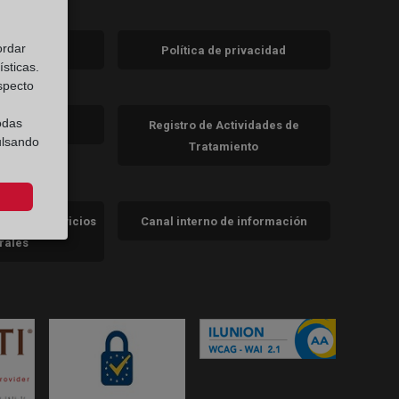
ordar
 legal
Política de privacidad
a)
nueva)
sticas.
especto
va)
odas
de cookies
Registro de Actividades de
ulsando
Tratamiento
cidad de servicios
Canal interno de información
trales