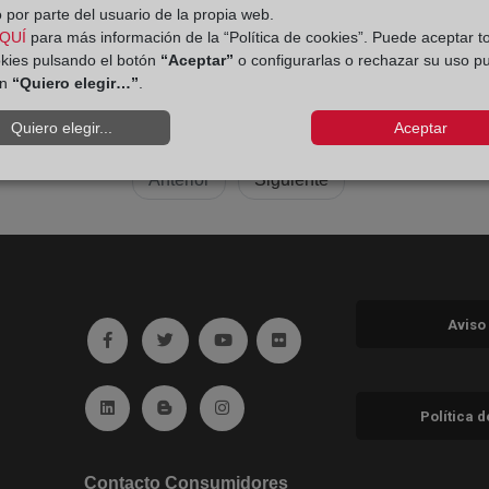
 por parte del usuario de la propia web.
QUÍ
para más información de la “Política de cookies”. Puede aceptar t
okies pulsando el botón
“Aceptar”
o configurarlas o rechazar su uso p
ón
“Quiero elegir…”
.
Quiero elegir...
Aceptar
Anterior
Siguiente
Aviso
Ir a facebook (abre en ventana nueva)
Ir a twitter (abre en ventana nueva)
Ir a YouTube (abre en ventana nuev
Ir a Flickr (abre en ventana 
Ir a Linkedin (abre en ventana nueva)
Ir al Blog (abre en ventana nueva)
Ir a Instagram (abre en ventana nue
Política 
Contacto Consumidores