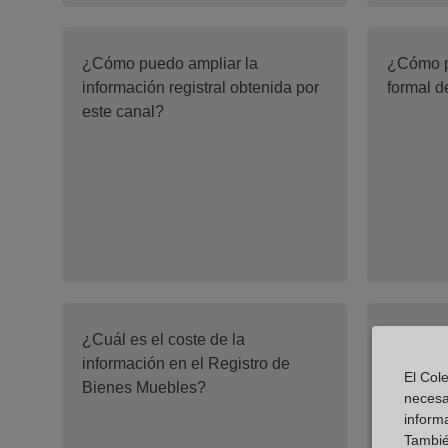
¿Cómo puedo ampliar la
¿Cómo p
información registral obtenida por
formal d
este canal?
¿Cuál es el coste de la
¿Cuál es
información en el Registro de
informac
El Cole
Bienes Muebles?
Mercanti
necesa
inform
También