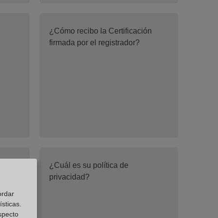
¿Cómo recibo la Certificación
d
firmada por el registrador?
¿Cuál es su política de
privacidad?
ordar
sticas.
especto