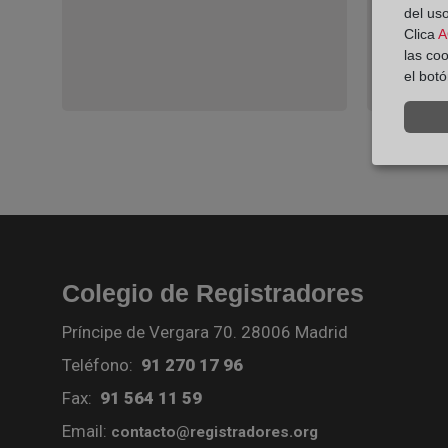
del uso
Clica
A
las co
el bot
Colegio de Registradores
Príncipe de Vergara 70. 28006 Madrid
Teléfono:
91 270 17 96
Fax:
91 564 11 59
Email:
contacto@registradores.org