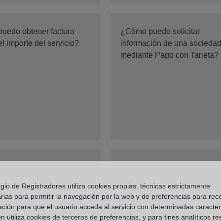
uedo obtener factura
¿Cómo puedo solicitar
el importe del servicio?
información de una socieda
mediante Pago con Tarjeta?
 el coste de la
¿Cuál es el plazo de una
ión en el Registro
Certificación?
gio de Registradores utiliza cookies propias: técnicas estrictamente
l?
rias para permitir la navegación por la web y de preferencias para rec
ación para que el usuario acceda al servicio con determinadas caracterí
 utiliza cookies de terceros de preferencias, y para fines analíticos r