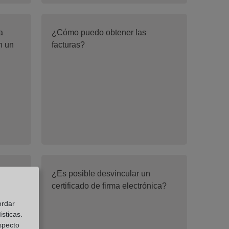
a
¿Cómo puedo obtener las
n un
facturas?
¿Es posible desvincular un
certificado de firma electrónica?
ordar
sticas.
especto