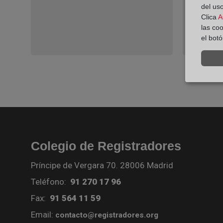
del uso
Clica
A
las co
el bot
Colegio de Registradores
Príncipe de Vergara 70. 28006 Madrid
Teléfono:
91 270 17 96
Fax:
91 564 11 59
Email:
contacto@registradores.org