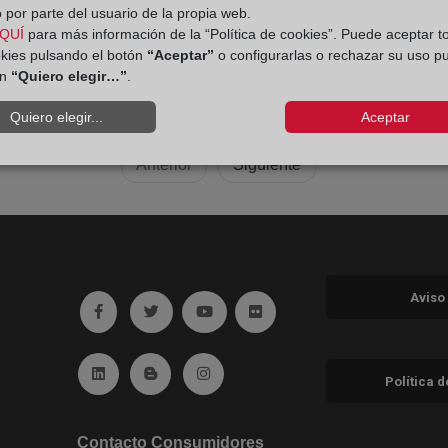
 por parte del usuario de la propia web.
QUÍ
para más información de la “Política de cookies”. Puede aceptar t
okies pulsando el botón
“Aceptar”
o configurarlas o rechazar su uso p
ón
“Quiero elegir…”
.
Quiero elegir...
Aceptar
Anterior
Siguiente
Aviso
Ir a facebook (abre en ventana nueva)
Ir a twitter (abre en ventana nueva)
Ir a YouTube (abre en ventana nuev
Ir a Flickr (abre en ventana 
Ir a Linkedin (abre en ventana nueva)
Ir al Blog (abre en ventana nueva)
Ir a Instagram (abre en ventana nue
Política 
Contacto Consumidores