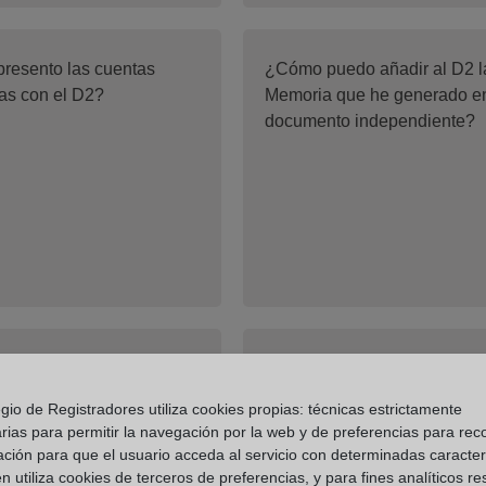
resento las cuentas
¿Cómo puedo añadir al D2 l
as con el D2?
Memoria que he generado e
documento independiente?
sario legitimar
¿Es obligatorio presentar los
mente la firma del
libros anuales de forma
gio de Registradores utiliza cookies propias: técnicas estrictamente
ado de Aprobación de
telemática?
rias para permitir la navegación por la web y de preferencias para rec
?
ación para que el usuario acceda al servicio con determinadas caracterí
 utiliza cookies de terceros de preferencias, y para fines analíticos r