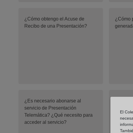
¿Cómo obtengo el Acuse de
¿Cómo p
Recibo de una Presentación?
generad
¿Es necesario abonarse al
¿Es nece
servicio de Presentación
notarial
El Cole
Telemática? ¿Qué necesito para
Certific
necesa
acceder al servicio?
Cuentas
inform
También