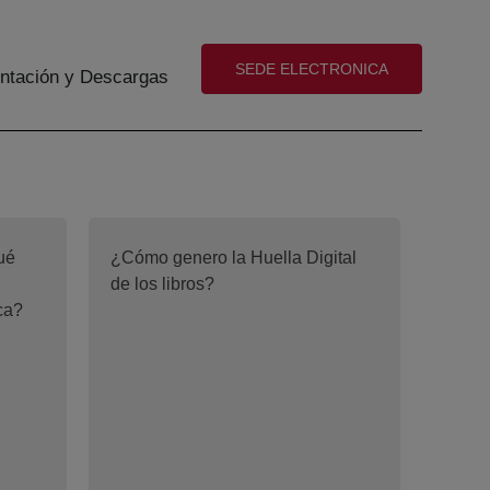
(abre en nueva ventana)
SEDE ELECTRONICA
tación y Descargas
ué
¿Cómo genero la Huella Digital
de los libros?
ica?