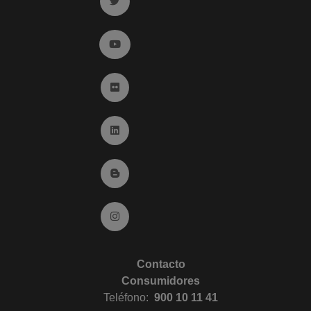
Ir a twitter (abre en ventana nueva)
Ir a YouTube (abre en ventana nueva)
Ir a Flickr (abre en ventana nueva)
Ir a Linkedin (abre en ventana nueva)
Ir al Blog (abre en ventana nueva)
Ir a Instagram (abre en ventana nueva)
Contacto
Consumidores
Teléfono:
900 10 11 41