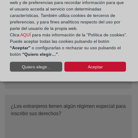
web y de preferencias para recordar información para que
el usuario acceda al servicio con determinadas
características. También utiliza cookies de terceros de
¿Existe algún servicio que permita la petición
preferencias, y para fines analíticos respecto del uso por
automatizada de información registral?
parte del usuario de la propia web.
Clica
AQUÍ
para más información de la “Política de cookies”.
Puede aceptar todas las cookies pulsando el botón
“Aceptar”
o configurarlas o rechazar su uso pulsando el
botón
“Quiero elegir…”
.
Quiero elegir...
Aceptar
¿Los extranjeros tienen algún régimen especial para
inscribir sus derechos?