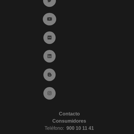
Ir a twitter (abre en ventana nueva)
Ir a YouTube (abre en ventana nueva)
Ir a Flickr (abre en ventana nueva)
Ir a Linkedin (abre en ventana nueva)
Ir al Blog (abre en ventana nueva)
Ir a Instagram (abre en ventana nueva)
Contacto
Consumidores
Teléfono:
900 10 11 41