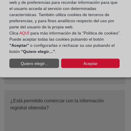
web y de preferencias para recordar información para que
el usuario acceda al servicio con determinadas
características. También utiliza cookies de terceros de
¿Es seguro dar el número de mi tarjeta de crédito?
preferencias, y para fines analíticos respecto del uso por
parte del usuario de la propia web.
Clica
AQUÍ
para más información de la “Política de cookies”.
Puede aceptar todas las cookies pulsando el botón
“Aceptar”
o configurarlas o rechazar su uso pulsando el
botón
“Quiero elegir…”
.
Quiero elegir...
Aceptar
¿Está permitido comerciar con la información
registral obtenida?