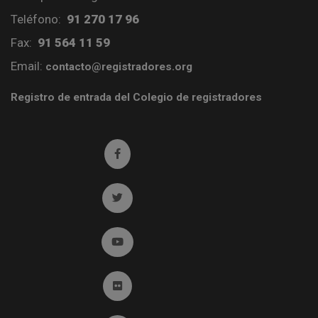
Teléfono:
91 270 17 96
Fax:
91 564 11 59
Email:
contacto@registradores.org
Registro de entrada del Colegio de registradores
Ir a facebook (abre en ventana nueva)
Ir a twitter (abre en ventana nueva)
Ir a YouTube (abre en ventana nueva)
Ir a Flickr (abre en ventana nueva)