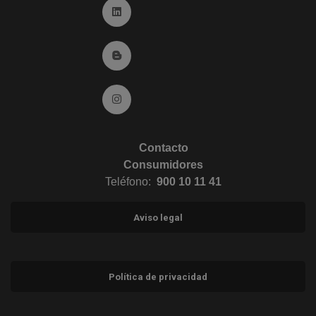
Ir a Linkedin (abre en ventana nueva)
Ir al Blog (abre en ventana nueva)
Ir a Instagram (abre en ventana nueva)
Contacto
Consumidores
Teléfono:
900 10 11 41
Aviso legal
Política de privacidad