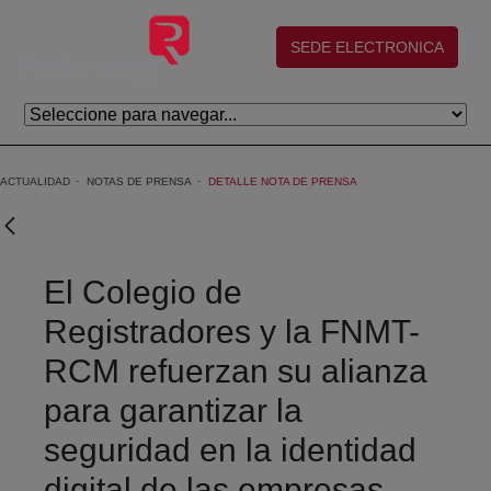
Saltar al contenido principal
(abre en nueva ventana)
SEDE ELECTRONICA
ACTUALIDAD
NOTAS DE PRENSA
DETALLE NOTA DE PRENSA
El Colegio de
Registradores y la FNMT-
RCM refuerzan su alianza
para garantizar la
seguridad en la identidad
digital de las empresas