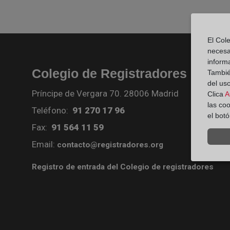
El Cole
necesa
inform
Colegio de Registradores
También
del uso
Príncipe de Vergara 70. 28006 Madrid
Clica
A
las co
Teléfono:
91 270 17 96
el bot
Fax:
91 564 11 59
Email:
contacto@registradores.org
Registro de entrada del Colegio de registradores