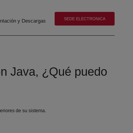
(abre en nueva ventana)
SEDE ELECTRONICA
tación y Descargas
con Java, ¿Qué puedo
eriores de su sistema.