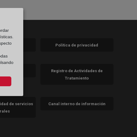
ordar
sticas.
especto
 legal
Política de privacidad
a)
nueva)
odas
ulsando
va)
de cookies
Registro de Actividades de
Tratamiento
cidad de servicios
Canal interno de información
trales