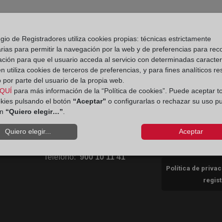
gio de Registradores utiliza cookies propias: técnicas estrictamente
rias para permitir la navegación por la web y de preferencias para rec
ación para que el usuario acceda al servicio con determinadas caracterí
 utiliza cookies de terceros de preferencias, y para fines analíticos r
Aviso
Ir a facebook (abre en ventana nueva)
Ir a twitter (abre en ventana nueva)
Ir a YouTube (abre en ventana nuev
Ir a Flickr (abre en ventana 
 por parte del usuario de la propia web.
QUÍ
para más información de la “Política de cookies”. Puede aceptar t
okies pulsando el botón
“Aceptar”
o configurarlas o rechazar su uso p
Ir a Linkedin (abre en ventana nueva)
Ir al Blog (abre en ventana nueva)
Ir a Instagram (abre en ventana nue
ón
“Quiero elegir…”
.
Política 
Quiero elegir...
Aceptar
Contacto Consumidores
Teléfono:
900 10 11 41
Política de priva
regis