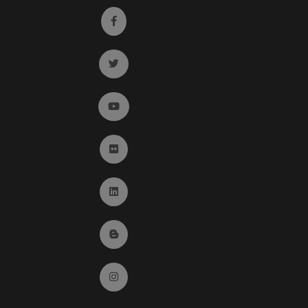
Ir a facebook (abre en ventana nueva)
Ir a twitter (abre en ventana nueva)
Ir a YouTube (abre en ventana nueva)
Ir a Flickr (abre en ventana nueva)
Ir a Linkedin (abre en ventana nueva)
Ir al Blog (abre en ventana nueva)
Ir a Instagram (abre en ventana nueva)