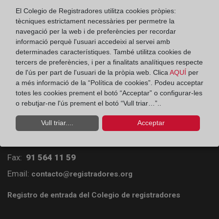
El Colegio de Registradores utilitza cookies pròpies:
tècniques estrictament necessàries per permetre la
navegació per la web i de preferències per recordar
informació perquè l'usuari accedeixi al servei amb
determinades característiques. També utilitza cookies de
tercers de preferències, i per a finalitats analítiques respecte
de l'ús per part de l'usuari de la pròpia web. Clica
AQUÍ
per
a més informació de la “Política de cookies”. Podeu acceptar
totes les cookies prement el botó “Acceptar” o configurar-les
o rebutjar-ne l'ús prement el botó “Vull triar…”..
Colegio de Registradores
Vull triar....
Acceptar
Príncipe de Vergara 70. 28006 Madrid
Teléfono:
91 270 17 96
Fax:
91 564 11 59
Email:
contacto@registradores.org
Registro de entrada del Colegio de registradores