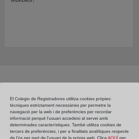
Muebles?
El Colegio de Registradores utilitza cookies pròpies:
tècniques estrictament necessàries per permetre la
Colegio de Registradores
navegació per la web i de preferències per recordar
informació perquè l'usuari accedeixi al servei amb
Príncipe de Vergara 70. 28006 Madrid
determinades característiques. També utilitza cookies de
tercers de preferències, i per a finalitats analítiques respecte
Teléfono:
91 270 17 96
de l'ús per part de l'usuari de la pròpia web. Clica
AQUÍ
per