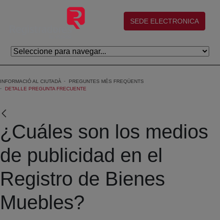
Salta al contingut principal
(abre en nueva ventana)
SEDE ELECTRONICA
INFORMACIÓ AL CIUTADÀ
PREGUNTES MÉS FREQÜENTS
DETALLE PREGUNTA FRECUENTE
¿Cuáles son los medios
de publicidad en el
Registro de Bienes
Muebles?