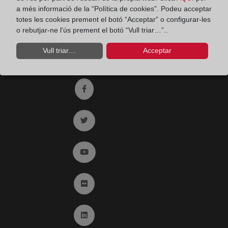
Fax:
91 564 11 59
a més informació de la “Política de cookies”. Podeu acceptar
totes les cookies prement el botó “Acceptar” o configurar-les
Email:
contacto@registradores.org
o rebutjar-ne l'ús prement el botó “Vull triar…”..
Registro de entrada del Colegio de registradores
Vull triar....
Acceptar
Ir a facebook (abre en ventana nueva)
Ir a twitter (abre en ventana nueva)
Ir a YouTube (abre en ventana nueva)
Ir a Flickr (abre en ventana nueva)
Ir a Linkedin (abre en ventana nueva)