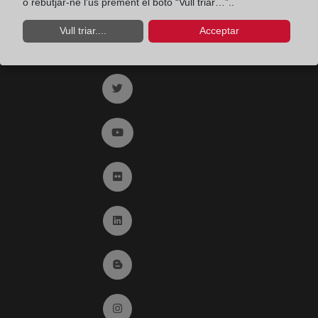
o rebutjar-ne l'ús prement el botó “Vull triar…”..
Vull triar....
Acceptar
Ir a facebook (abre en ventana nueva)
Ir a twitter (abre en ventana nueva)
Ir a YouTube (abre en ventana nueva)
Ir a Flickr (abre en ventana nueva)
Ir a Linkedin (abre en ventana nueva)
Ir al Blog (abre en ventana nueva)
Ir a Instagram (abre en ventana nueva)