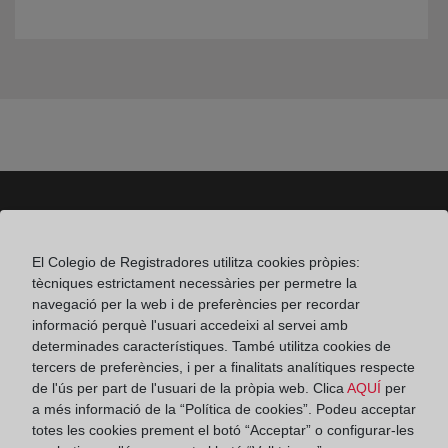
Colegio de Registradores
El Colegio de Registradores utilitza cookies pròpies:
tècniques estrictament necessàries per permetre la
Príncipe de Vergara 70. 28006 Madrid
navegació per la web i de preferències per recordar
Teléfono:
91 270 17 96
informació perquè l'usuari accedeixi al servei amb
determinades característiques. També utilitza cookies de
Fax:
91 564 11 59
tercers de preferències, i per a finalitats analítiques respecte
Email:
contacto@registradores.org
de l'ús per part de l'usuari de la pròpia web. Clica
AQUÍ
per
a més informació de la “Política de cookies”. Podeu acceptar
totes les cookies prement el botó “Acceptar” o configurar-les
Registro de entrada del Colegio de registradores