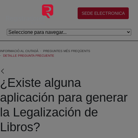
Salta al contingut principal
(abre en nueva ventana)
SEDE ELECTRONICA
INFORMACIÓ AL CIUTADÀ
PREGUNTES MÉS FREQÜENTS
DETALLE PREGUNTA FRECUENTE
¿Existe alguna
aplicación para generar
la Legalización de
Libros?