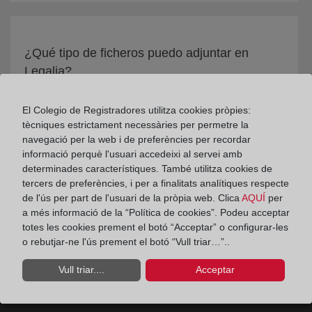
¿Qué tipo de ficheros puedo adjuntar en
Legalia?
El Colegio de Registradores utilitza cookies pròpies:
tècniques estrictament necessàries per permetre la
navegació per la web i de preferències per recordar
informació perquè l'usuari accedeixi al servei amb
determinades característiques. També utilitza cookies de
tercers de preferències, i per a finalitats analítiques respecte
de l'ús per part de l'usuari de la pròpia web. Clica
AQUÍ
per
a més informació de la “Política de cookies”. Podeu acceptar
totes les cookies prement el botó “Acceptar” o configurar-les
o rebutjar-ne l'ús prement el botó “Vull triar…”..
Vull triar....
Acceptar