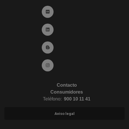
Ir a Flickr (abre en ventana nueva)
Ir a Linkedin (abre en ventana nueva)
Ir al Blog (abre en ventana nueva)
Ir a Instagram (abre en ventana nueva)
Contacto
Consumidores
Teléfono:
900 10 11 41
Aviso legal