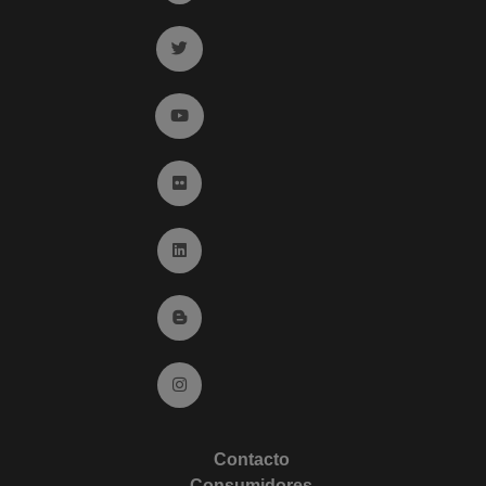
Ir a twitter (abre en ventana nueva)
Ir a YouTube (abre en ventana nueva)
Ir a Flickr (abre en ventana nueva)
Ir a Linkedin (abre en ventana nueva)
Ir al Blog (abre en ventana nueva)
Ir a Instagram (abre en ventana nueva)
Contacto
Consumidores