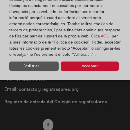
tècniques estrictament necessàries per permetre la
navegació per la web i de preferències per recordar
informació perquè l'usuari accedeixi al servei amb
determinades característiques. També utilitza cookies de
tercers de preferències, i per a finalitats analítiques respecte
de l'ús per part de l'usuari de la pròpia web. Clica
AQUÍ
per
a més informació de la “Política de cookies”. Podeu acceptar
Colegio de Registradores
totes les cookies prement el botó “Acceptar” o configurar-les
o rebutjar-ne l'ús prement el botó “Vull triar…”..
Príncipe de Vergara 70. 28006 Madrid
Vull triar....
Acceptar
Teléfono:
91 270 17 96
Fax:
91 564 11 59
Email:
contacto@registradores.org
Registro de entrada del Colegio de registradores
Ir a facebook (abre en ventana nueva)