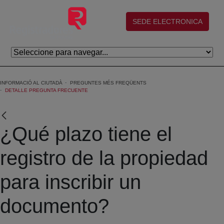
Salta al contingut principal
(abre en nueva ventana)
SEDE ELECTRONICA
INFORMACIÓ AL CIUTADÀ
PREGUNTES MÉS FREQÜENTS
DETALLE PREGUNTA FRECUENTE
¿Qué plazo tiene el
registro de la propiedad
para inscribir un
documento?