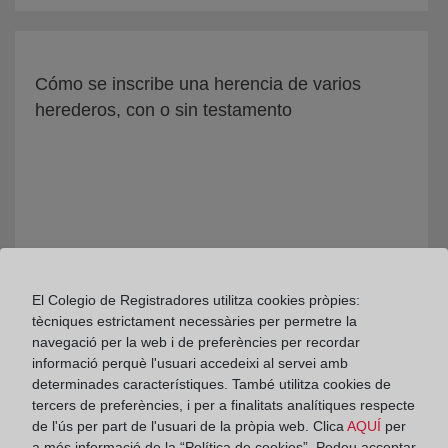
Cómo se inscribe una herencia de varios
herederos, con o sin testamento
El Colegio de Registradores utilitza cookies pròpies:
tècniques estrictament necessàries per permetre la
navegació per la web i de preferències per recordar
En qué supuestos se permite la cancelación
informació perquè l'usuari accedeixi al servei amb
determinades característiques. També utilitza cookies de
de préstamos hipotecarios mediante instancia
tercers de preferències, i per a finalitats analítiques respecte
privada en el Registro
de l'ús per part de l'usuari de la pròpia web. Clica
AQUÍ
per
a més informació de la “Política de cookies”. Podeu acceptar