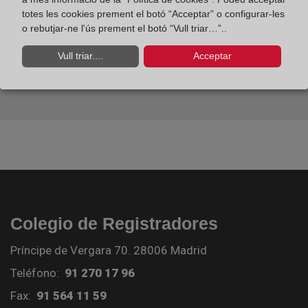
totes les cookies prement el botó “Acceptar” o configurar-les
o rebutjar-ne l'ús prement el botó “Vull triar…”..
Vull triar....
Acceptar
Colegio de Registradores
Príncipe de Vergara 70. 28006 Madrid
Teléfono:
91 270 17 96
Fax:
91 564 11 59