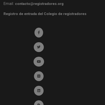
Email:
contacto@registradores.org
Registro de entrada del Colegio de registradores
Ir a facebook (abre en ventana nueva)
Ir a twitter (abre en ventana nueva)
Ir a YouTube (abre en ventana nueva)
Ir a Flickr (abre en ventana nueva)
Ir a Linkedin (abre en ventana nueva)
Ir al Blog (abre en ventana nueva)