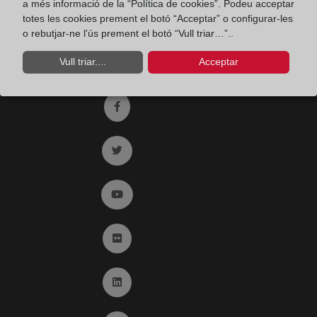
a més informació de la “Política de cookies”. Podeu acceptar
Email:
totes les cookies prement el botó “Acceptar” o configurar-les
contacto@registradores.org
o rebutjar-ne l'ús prement el botó “Vull triar…”..
Registro de entrada del Colegio de registradores
Vull triar....
Acceptar
Ir a facebook (abre en ventana nueva)
Ir a twitter (abre en ventana nueva)
Ir a YouTube (abre en ventana nueva)
Ir a Flickr (abre en ventana nueva)
Ir a Linkedin (abre en ventana nueva)