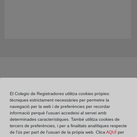
El Colegio de Registradores utilitza cookies pròpies:
tècniques estrictament necessàries per permetre la
Colegio de Registradores
navegació per la web i de preferències per recordar
informació perquè l'usuari accedeixi al servei amb
Príncipe de Vergara 70. 28006 Madrid
determinades característiques. També utilitza cookies de
Teléfono:
91 270 17 96
tercers de preferències, i per a finalitats analítiques respecte
de l'ús per part de l'usuari de la pròpia web. Clica
AQUÍ
per
Fax:
91 564 11 59