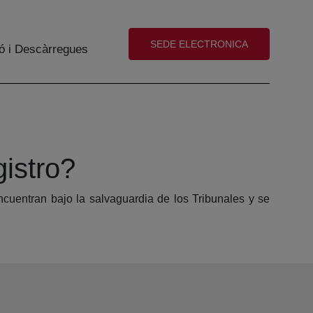
(abre en nueva ventana)
SEDE ELECTRONICA
ó i Descàrregues
gistro?
encuentran bajo la salvaguardia de los Tribunales y se