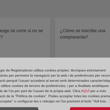
esgo se corre si no se
¿Cómo se inscribe una
e?
compraventa?
gio de Registradores utilitza cookies pròpies: tècniques estrictament
àries per permetre la navegació per la web i de preferències per recor
ació perquè l'usuari accedeixi al servei amb determinades característiq
tilitza cookies de tercers de preferències, i per a finalitats analítiques
e de l'ús per part de l'usuari de la pròpia web. Clica
AQUÍ
per a més
ació de la “Política de cookies”. Podeu acceptar totes les cookies preme
cceptar” o configurar-les o rebutjar-ne l'ús prement el botó “Vull triar…”