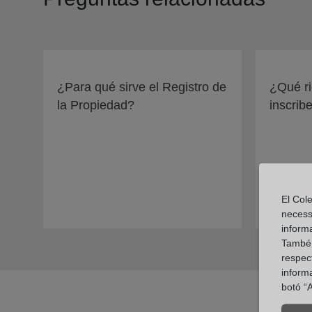
¿Para qué sirve el Registro de
¿Qué ri
la Propiedad?
inscrib
El Cole
necess
inform
També u
respect
inform
botó “A