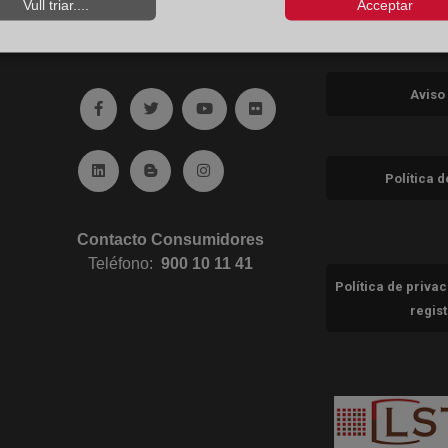
Vull triar....
Acceptar
Aviso
Ir a facebook (abre en ventana nueva)
Ir a twitter (abre en ventana nueva)
Ir a YouTube (abre en ventana nuev
Ir a Flickr (abre en ventana 
Ir a Linkedin (abre en ventana nueva)
Ir al Blog (abre en ventana nueva)
Ir a Instagram (abre en ventana nue
Política 
Contacto Consumidores
Teléfono:
900 10 11 41
Política de priva
regis