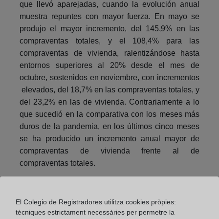
que llevó aparejadas, cuando la evolución anual
muestra repuntes con mayor fuerza. En mayo se
produjo el mayor incremento, del 145,9% en las
compraventas totales, y el 108,4% para las
compraventas de vivienda, ralentizándose hasta
entornos superiores al 20% desde el mes de
octubre, sostenidos en noviembre, con incrementos
elevados, del 18,7% en las compraventas totales, y
del 23,2% en las de vivienda. Contrariamente a lo
que sucedió en la comparativa con los meses más
duros de la pandemia, en los últimos cinco meses
se ha producido un incremento anual mayor de
compraventas de vivienda frente al de
compraventas totales.
El Colegio de Registradores utilitza cookies pròpies:
tècniques estrictament necessàries per permetre la