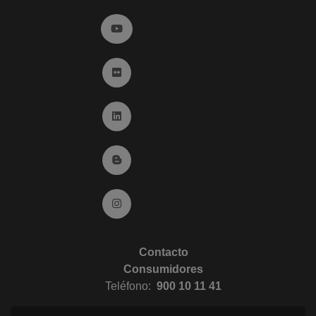
Ir a YouTube (abre en ventana nueva)
Ir a Flickr (abre en ventana nueva)
Ir a Linkedin (abre en ventana nueva)
Ir al Blog (abre en ventana nueva)
Ir a Instagram (abre en ventana nueva)
Contacto
Consumidores
Teléfono:
900 10 11 41