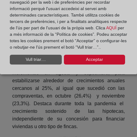
navegació per la web i de preferències per recordar
informació perquè l'usuari accedeixi al servei amb
determinades característiques. També utilitza cookies de
tercers de preferències, i per a finalitats analítiques respecte
de l'ús per part de l'usuari de la pròpia web. Clica
AQUÍ
per
a més informació de la “Política de cookies”. Podeu acceptar
En cuanto a las hipotecas totales durante los
totes les cookies prement el botó “Acceptar” o configurar-les
últimos doce meses, las caídas terminaron en
o rebutjar-ne l'ús prement el botó “Vull triar…”..
febrero de 2021 y desde momento registraron
intensas subidas anuales, entre el 30 y el 40%,
Vull triar....
Acceptar
hasta el mes de julio, agudizándose dichos
incrementos en agosto y septiembre, para
estabilizarse alrededor de crecimientos anuales
cercanos al 25%, al igual que sucedió con las
compraventas, en octubre (26,4%) y noviembre
(23,3%). Destaca durante toda la pandemia el
crecimiento sostenido de las hipotecas,
independiente de su concesión para financiar
viviendas u otro tipo de fincas.