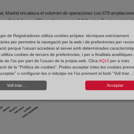
bitual, Madrid encabeza el volumen de operaciones con 679 ampliacion
sigue Cataluña con 478 ampliaciones, un 5,3 % más. En el conjunto d
mientras que descienden más en Murcia, Canarias y Castilla-León.
gio de Registradores utilitza cookies pròpies: tècniques estrictament
àries per permetre la navegació per la web i de preferències per recor
ació perquè l'usuari accedeixi al servei amb determinades característiq
tilitza cookies de tercers de preferències, i per a finalitats analítiques
e de l'ús per part de l'usuari de la pròpia web. Clica
AQUÍ
per a més
ació de la “Política de cookies”. Podeu acceptar totes les cookies preme
cceptar” o configurar-les o rebutjar-ne l'ús prement el botó “Vull triar…”
Vull triar....
Acceptar