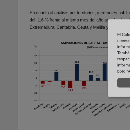
En cuanto al análisis por territorios, y como es ha
del -1,6 % frente al mismo mes del año anterior. Le 
Extremadura, Cantabria, Ceuta y Melilla y Navarra, 
El Cole
necess
inform
També u
respect
inform
botó “A