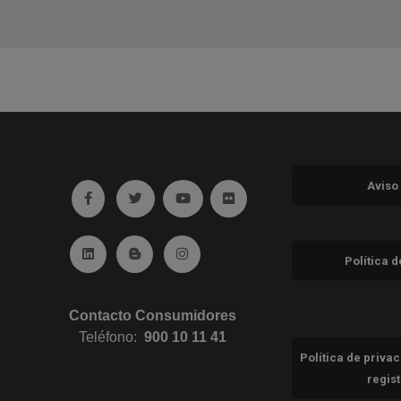
Aviso
Ir a facebook (abre en ventana nueva)
Ir a twitter (abre en ventana nueva)
Ir a YouTube (abre en ventana nuev
Ir a Flickr (abre en ventana 
Ir a Linkedin (abre en ventana nueva)
Ir al Blog (abre en ventana nueva)
Ir a Instagram (abre en ventana nue
Política 
Contacto Consumidores
Teléfono:
900 10 11 41
Política de priva
regis