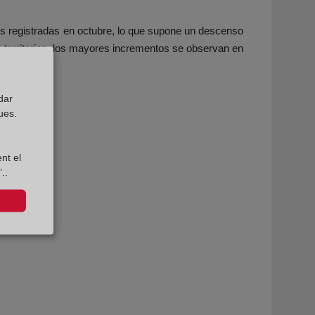
es registradas en octubre, lo que supone un descenso
e territorios, los mayores incrementos se observan en
dar
ues.
nt el
..