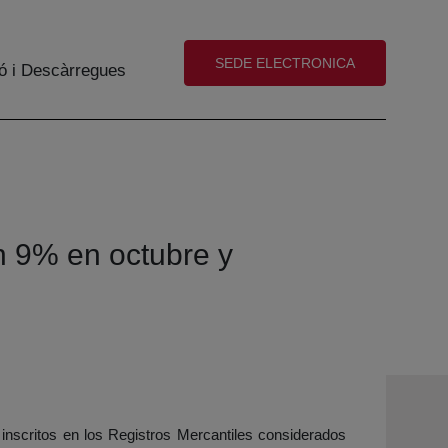
(abre en nueva ventana)
SEDE ELECTRONICA
ó i Descàrregues
n 9% en octubre y
 inscritos en los Registros Mercantiles considerados