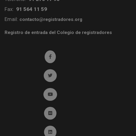
Fax:
91 564 11 59
Email:
contacto@registradores.org
Registro de entrada del Colegio de registradores
Ir a facebook (abre en ventana nueva)
Ir a twitter (abre en ventana nueva)
Ir a YouTube (abre en ventana nueva)
Ir a Flickr (abre en ventana nueva)
Ir a Linkedin (abre en ventana nueva)