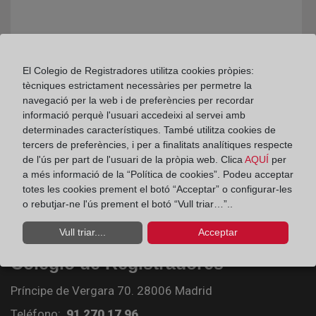
El Colegio de Registradores utilitza cookies pròpies:
tècniques estrictament necessàries per permetre la
navegació per la web i de preferències per recordar
informació perquè l'usuari accedeixi al servei amb
determinades característiques. També utilitza cookies de
tercers de preferències, i per a finalitats analítiques respecte
de l'ús per part de l'usuari de la pròpia web. Clica
AQUÍ
per
a més informació de la “Política de cookies”. Podeu acceptar
totes les cookies prement el botó “Acceptar” o configurar-les
o rebutjar-ne l'ús prement el botó “Vull triar…”..
Vull triar....
Acceptar
Colegio de Registradores
Príncipe de Vergara 70. 28006 Madrid
Teléfono:
91 270 17 96