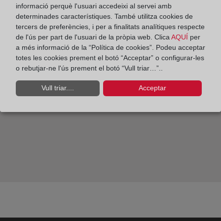
informació perquè l'usuari accedeixi al servei amb
determinades característiques. També utilitza cookies de
Los registradores han dispensado más de 5.000
tercers de preferències, i per a finalitats analítiques respecte
números de registro único de alquiler en el País
de l'ús per part de l'usuari de la pròpia web. Clica
AQUÍ
per
Vasco
a més informació de la “Política de cookies”. Podeu acceptar
totes les cookies prement el botó “Acceptar” o configurar-les
o rebutjar-ne l'ús prement el botó “Vull triar…”..
Vull triar....
Acceptar