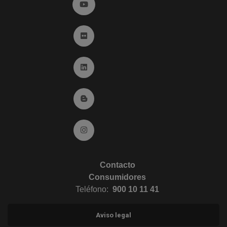
Ir a YouTube (abre en ventana nueva)
Ir a Flickr (abre en ventana nueva)
Ir a Linkedin (abre en ventana nueva)
Ir al Blog (abre en ventana nueva)
Ir a Instagram (abre en ventana nueva)
Contacto
Consumidores
Teléfono:
900 10 11 41
Aviso legal