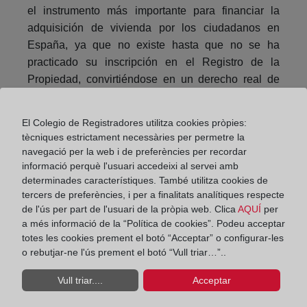
el instrumento más importante para financiar la
adquisición de vivienda por los ciudadanos en
España, ya que no existe hasta que no se ha
practicado su inscripción en el Registro de la
Propiedad, convirtiéndose en un derecho real de
inscripción constitutiva.
El Colegio de Registradores utilitza cookies pròpies:
Compartir:
tècniques estrictament necessàries per permetre la
navegació per la web i de preferències per recordar
informació perquè l'usuari accedeixi al servei amb
determinades característiques. També utilitza cookies de
tercers de preferències, i per a finalitats analítiques respecte
de l'ús per part de l'usuari de la pròpia web. Clica
AQUÍ
per
a més informació de la “Política de cookies”. Podeu acceptar
totes les cookies prement el botó “Acceptar” o configurar-les
El Colegio de Registradores inicia una campaña
o rebutjar-ne l'ús prement el botó “Vull triar…”..
para un alquiler seguro en verano
Vull triar....
Acceptar