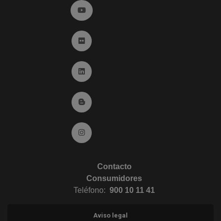
Ir a YouTube (abre en ventana nueva)
Ir a Flickr (abre en ventana nueva)
Ir a Linkedin (abre en ventana nueva)
Ir al Blog (abre en ventana nueva)
Ir a Instagram (abre en ventana nueva)
Contacto
Consumidores
Teléfono:
900 10 11 41
Aviso legal