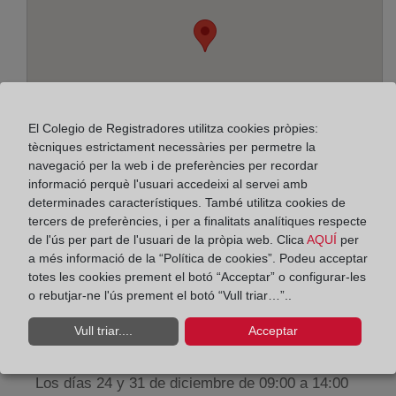
El Colegio de Registradores utilitza cookies pròpies:
tècniques estrictament necessàries per permetre la
navegació per la web i de preferències per recordar
informació perquè l'usuari accedeixi al servei amb
determinades característiques. També utilitza cookies de
tercers de preferències, i per a finalitats analítiques respecte
Adreça:
de l'ús per part de l'usuari de la pròpia web. Clica
AQUÍ
per
a més informació de la “Política de cookies”. Podeu acceptar
Castelar, 35, 39004
totes les cookies prement el botó “Acceptar” o configurar-les
o rebutjar-ne l'ús prement el botó “Vull triar…”..
Horario:
Vull triar....
Acceptar
De lunes a viernes de 09:00 a 17:00 horas
Agosto: De lunes a viernes de 09:00 a 14:00 horas
Los días 24 y 31 de diciembre de 09:00 a 14:00