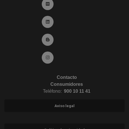
Ir a Flickr (abre en ventana nueva)
Ir a Linkedin (abre en ventana nueva)
Ir al Blog (abre en ventana nueva)
Ir a Instagram (abre en ventana nueva)
Contacto
Consumidores
Teléfono:
900 10 11 41
Aviso legal