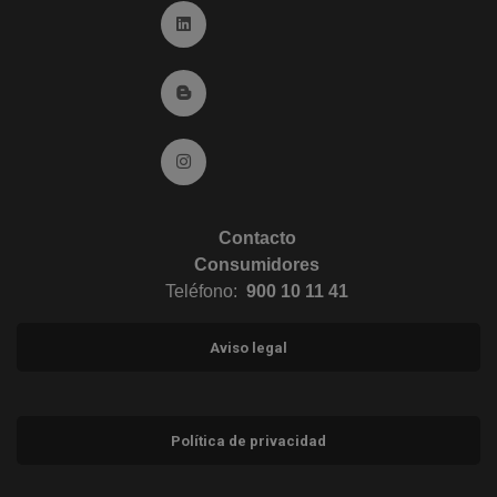
Ir a Linkedin (abre en ventana nueva)
Ir al Blog (abre en ventana nueva)
Ir a Instagram (abre en ventana nueva)
Contacto
Consumidores
Teléfono:
900 10 11 41
Aviso legal
Política de privacidad