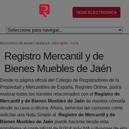
Salta al contingut principal
(abre en nueva ventana)
SEDE ELECTRONICA
REGISTROS
DE BIENES MUEBLES
JAÉN MERC. Y B.M.
Registro Mercantil y de
Bienes Muebles de Jaén
Desde la página oficial del Colegio de Registradores de la
Propiedad y Mercantiles de España, Registro Online, podrá
realizar todos los trámites relacionados con el
Registro de
Mercantil y de Bienes Muebles de Jaén
de manera cómoda
desde su casa u oficina. Ahora, servicios tan comunes como
solicitar una Nota Simple al
Registro de Mercantil y de
Bienes Muebles de Jaén
puede hacerse desde esta
plataforma al coste oficial de 9,00 € más IVA y disponer de ella