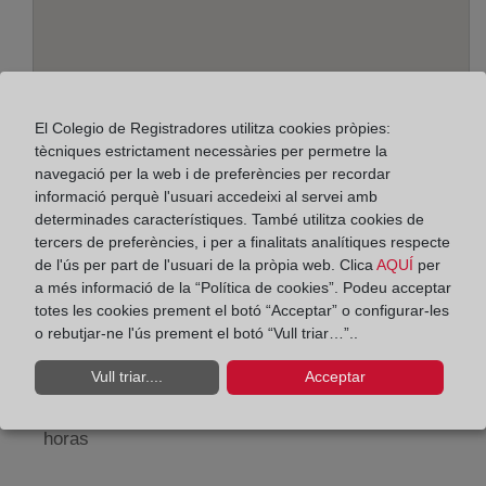
El Colegio de Registradores utilitza cookies pròpies:
tècniques estrictament necessàries per permetre la
navegació per la web i de preferències per recordar
informació perquè l'usuari accedeixi al servei amb
Adreça:
determinades característiques. També utilitza cookies de
Esteban Ramírez Martínez, 2 - Edif. Borja - 6ª pl.,
tercers de preferències, i per a finalitats analítiques respecte
de l'ús per part de l'usuari de la pròpia web. Clica
AQUÍ
per
23009
a més informació de la “Política de cookies”. Podeu acceptar
totes les cookies prement el botó “Acceptar” o configurar-les
Horario:
o rebutjar-ne l'ús prement el botó “Vull triar…”..
De lunes a viernes de 09:00 a 17:00 horas
Vull triar....
Acceptar
Agosto: De lunes a viernes de 09:00 a 14:00 horas
Los días 24 y 31 de diciembre de 09:00 a 14:00
horas