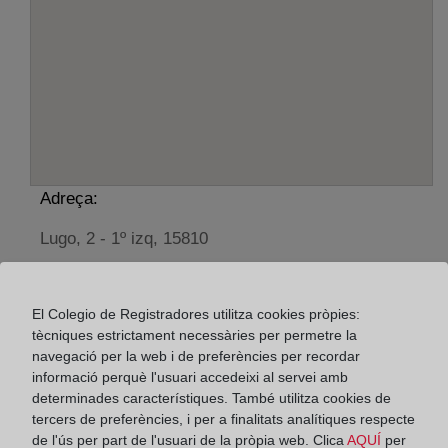
Adreça:
Lugo, 2 - 1º izq, 15810
Horario:
El Colegio de Registradores utilitza cookies pròpies:
De lunes a viernes de 09:00 a 17:00 horas
tècniques estrictament necessàries per permetre la
Agosto: De lunes a viernes de 09:00 a 14:00 horas
navegació per la web i de preferències per recordar
Los días 24 y 31 de diciembre de 09:00 a 14:00
informació perquè l'usuari accedeixi al servei amb
horas
determinades característiques. També utilitza cookies de
tercers de preferències, i per a finalitats analítiques respecte
de l'ús per part de l'usuari de la pròpia web. Clica
AQUÍ
per