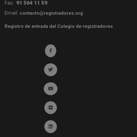
Fax:
91 564 11 59
Email:
contacto@registradores.org
Registro de entrada del Colegio de registradores
Ir a facebook (abre en ventana nueva)
Ir a twitter (abre en ventana nueva)
Ir a YouTube (abre en ventana nueva)
Ir a Flickr (abre en ventana nueva)
Ir a Linkedin (abre en ventana nueva)