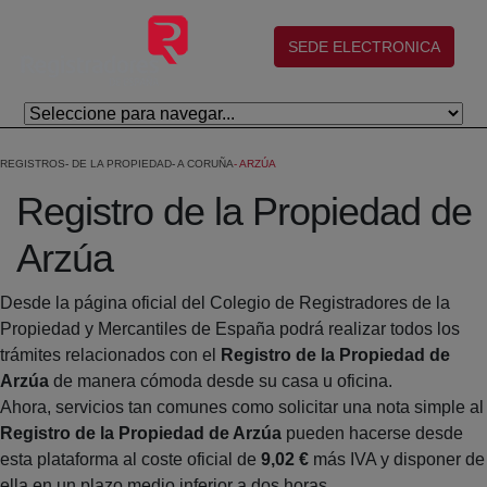
Salta al contingut principal
(abre en nueva ventana)
SEDE ELECTRONICA
REGISTROS
DE LA PROPIEDAD
A CORUÑA
ARZÚA
Registro de la Propiedad de
Arzúa
Desde la página oficial del Colegio de Registradores de la
Propiedad y Mercantiles de España podrá realizar todos los
trámites relacionados con el
Registro de la Propiedad de
Arzúa
de manera cómoda desde su casa u oficina.
Ahora, servicios tan comunes como solicitar una nota simple al
Registro de la Propiedad de Arzúa
pueden hacerse desde
esta plataforma al coste oficial de
9,02 €
más IVA y disponer de
ella en un plazo medio inferior a dos horas.