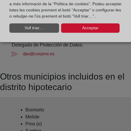
Datos de contacto:
a més informació de la “Política de cookies”. Podeu acceptar
(981) 50 04 75
totes les cookies prement el botó “Acceptar” o configurar-les
o rebutjar-ne l'ús prement el botó “Vull triar…”..
arzua@registrodelapropiedad.org
Datos del Registrador:
Vull triar....
Acceptar
Beatriz María Belmar Madrid
Delegado de Protección de Datos:
dpo@corpme.es
Otros municipios incluidos en el
distrito hipotecario
Boimorto
Melide
Pino (o)
Santiso