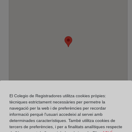
El Colegio de Registradores utilitza cookies pròpies:
tècniques estrictament necessàries per permetre la
Adreça:
navegació per la web i de preferències per recordar
informació perquè l'usuari accedeixi al servei amb
Plaza de la Constitución, s/n, 15702
determinades característiques. També utilitza cookies de
tercers de preferències, i per a finalitats analítiques respecte
Horario: