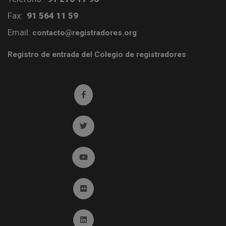
Fax:
91 564 11 59
Email:
contacto@registradores.org
Registro de entrada del Colegio de registradores
Ir a facebook (abre en ventana nueva)
Ir a twitter (abre en ventana nueva)
Ir a YouTube (abre en ventana nueva)
Ir a Flickr (abre en ventana nueva)
Ir a Linkedin (abre en ventana nueva)