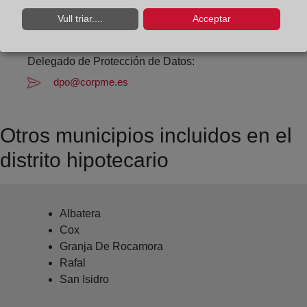
callosadesegura@registrodelapropiedad.org
Vull triar....
Acceptar
Datos del Registrador:
Aurora Cerón Ripoll
Delegado de Protección de Datos:
dpo@corpme.es
Otros municipios incluidos en el
distrito hipotecario
Albatera
Cox
Granja De Rocamora
Rafal
San Isidro