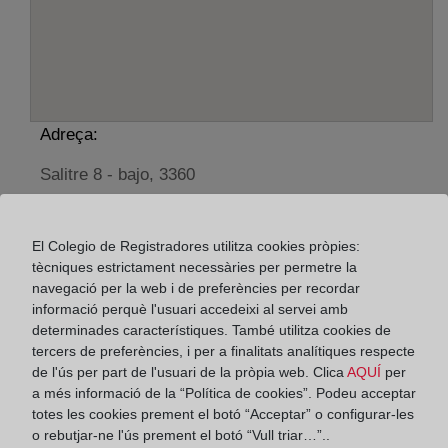
Adreça:
Salitre 8 - bajo, 3360
Horario:
El Colegio de Registradores utilitza cookies pròpies:
De lunes a viernes de 09:00 a 17:00 horas
tècniques estrictament necessàries per permetre la
Agosto: De lunes a viernes de 09:00 a 14:00 horas
navegació per la web i de preferències per recordar
Los días 24 y 31 de diciembre de 09:00 a 14:00
informació perquè l'usuari accedeixi al servei amb
horas
determinades característiques. També utilitza cookies de
tercers de preferències, i per a finalitats analítiques respecte
de l'ús per part de l'usuari de la pròpia web. Clica
AQUÍ
per
Datos de contacto:
a més informació de la “Política de cookies”. Podeu acceptar
(96) 531 20 04
totes les cookies prement el botó “Acceptar” o configurar-les
o rebutjar-ne l'ús prement el botó “Vull triar…”..