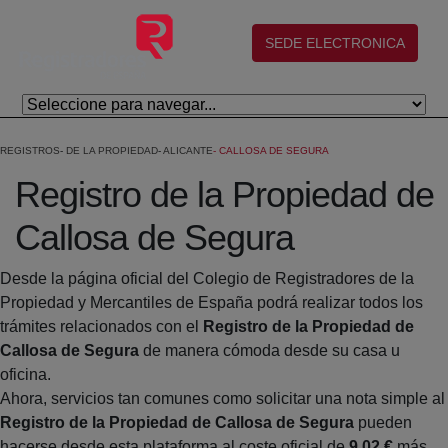
Salta al contingut principal
(abre en nueva ventana)
SEDE ELECTRONICA
REGISTROS
DE LA PROPIEDAD
ALICANTE
CALLOSA DE SEGURA
Registro de la Propiedad de
Callosa de Segura
Desde la página oficial del Colegio de Registradores de la
Propiedad y Mercantiles de España podrá realizar todos los
trámites relacionados con el
Registro de la Propiedad de
Callosa de Segura
de manera cómoda desde su casa u
oficina.
Ahora, servicios tan comunes como solicitar una nota simple al
Registro de la Propiedad de Callosa de Segura
pueden
hacerse desde esta plataforma al coste oficial de
9,02 €
más