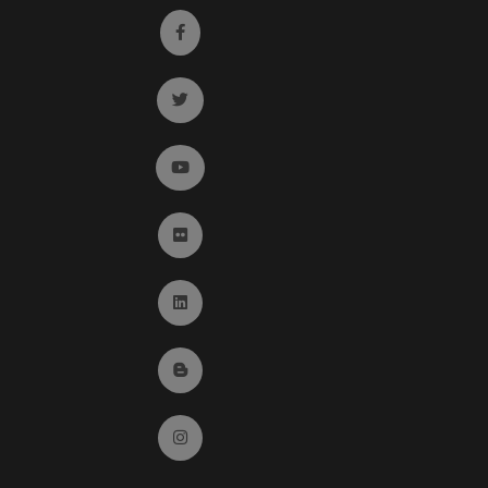
Ir a facebook (abre en ventana nueva)
Ir a twitter (abre en ventana nueva)
Ir a YouTube (abre en ventana nueva)
Ir a Flickr (abre en ventana nueva)
Ir a Linkedin (abre en ventana nueva)
Ir al Blog (abre en ventana nueva)
Ir a Instagram (abre en ventana nueva)