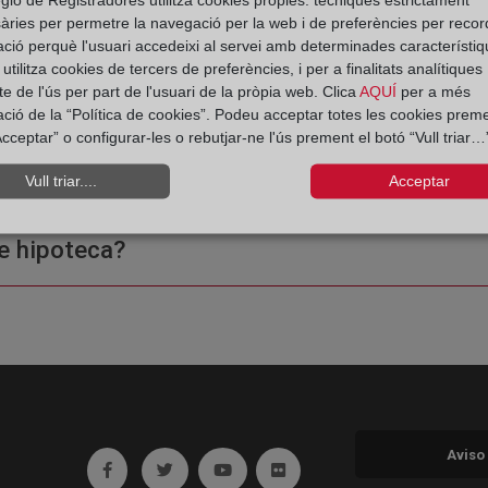
àries per permetre la navegació per la web i de preferències per recor
ació perquè l'usuari accedeixi al servei amb determinades característiq
tilitza cookies de tercers de preferències, i per a finalitats analítiques
e de l'ús per part de l'usuari de la pròpia web. Clica
AQUÍ
per a més
ació de la “Política de cookies”. Podeu acceptar totes les cookies preme
cceptar” o configurar-les o rebutjar-ne l'ús prement el botó “Vull triar…”
ple o una certificación?
Vull triar....
Acceptar
e hipoteca?
Aviso
Ir a facebook (abre en ventana nueva)
Ir a twitter (abre en ventana nueva)
Ir a YouTube (abre en ventana nuev
Ir a Flickr (abre en ventana 