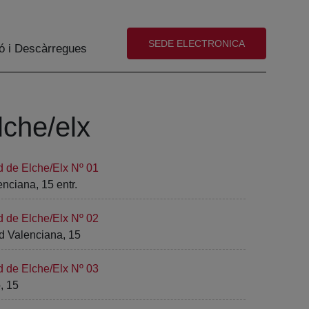
(abre en nueva ventana)
SEDE ELECTRONICA
ó i Descàrregues
lche/elx
d de Elche/Elx Nº 01
ciana, 15 entr.
d de Elche/Elx Nº 02
d Valenciana, 15
d de Elche/Elx Nº 03
, 15