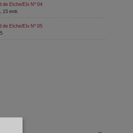
d de Elche/Elx Nº 04
 15 entr.
d de Elche/Elx Nº 05
15