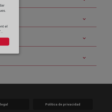
dar
ues.
nt el
..
 legal
Política de privacidad
a)
nueva)