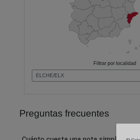
Filtrar por localidad
Preguntas frecuentes
Cuánto cuesta una nota simple en un
El Cole