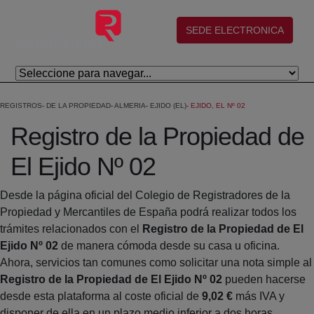
Salta al contingut principal
(abre en nueva ventana)
SEDE ELECTRONICA
REGISTROS
DE LA PROPIEDAD
ALMERIA
EJIDO (EL)
EJIDO, EL Nº 02
Registro de la Propiedad de
El Ejido Nº 02
Desde la página oficial del Colegio de Registradores de la
Propiedad y Mercantiles de España podrá realizar todos los
trámites relacionados con el
Registro de la Propiedad de El
Ejido Nº 02
de manera cómoda desde su casa u oficina.
Ahora, servicios tan comunes como solicitar una nota simple al
Registro de la Propiedad de El Ejido Nº 02
pueden hacerse
desde esta plataforma al coste oficial de
9,02 €
más IVA y
disponer de ella en un plazo medio inferior a dos horas.