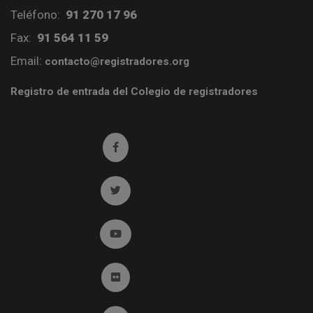
Teléfono:
91 270 17 96
Fax:
91 564 11 59
Email:
contacto@registradores.org
Registro de entrada del Colegio de registradores
Ir a facebook (abre en ventana nueva)
Ir a twitter (abre en ventana nueva)
Ir a YouTube (abre en ventana nueva)
Ir a Flickr (abre en ventana nueva)