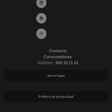
Ir a Linkedin (abre en ventana nueva)
Ir al Blog (abre en ventana nueva)
Ir a Instagram (abre en ventana nueva)
Contacto
Consumidores
Teléfono:
900 10 11 41
Aviso legal
Política de privacidad