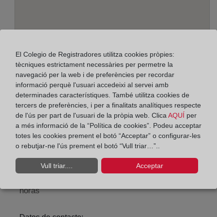
El Colegio de Registradores utilitza cookies pròpies:
tècniques estrictament necessàries per permetre la
navegació per la web i de preferències per recordar
informació perquè l'usuari accedeixi al servei amb
determinades característiques. També utilitza cookies de
Adreça:
tercers de preferències, i per a finalitats analítiques respecte
Miguel Ángel, 6 - 1º, 4700
de l'ús per part de l'usuari de la pròpia web. Clica
AQUÍ
per
a més informació de la “Política de cookies”. Podeu acceptar
Horario:
totes les cookies prement el botó “Acceptar” o configurar-les
o rebutjar-ne l'ús prement el botó “Vull triar…”..
De lunes a viernes de 09:00 a 17:00 horas
Agosto: De lunes a viernes de 09:00 a 14:00 horas
Vull triar....
Acceptar
Los días 24 y 31 de diciembre de 09:00 a 14:00
horas