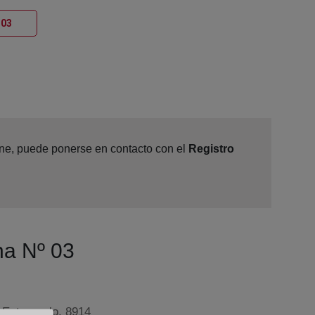
Ventana nueva
 03
line, puede ponerse en contacto con el
Registro
na Nº 03
- Entresuelo, 8914