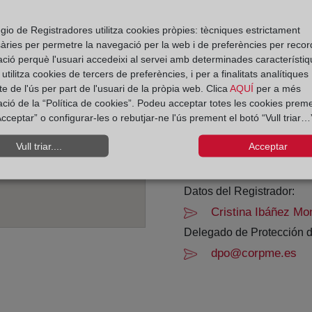
Horario:
gio de Registradores utilitza cookies pròpies: tècniques estrictament
àries per permetre la navegació per la web i de preferències per recor
De lunes a viernes de 0
ació perquè l'usuari accedeixi al servei amb determinades característiq
Agosto: De lunes a vier
tilitza cookies de tercers de preferències, i per a finalitats analítiques
Los días 24 y 31 de dic
e de l'ús per part de l'usuari de la pròpia web. Clica
AQUÍ
per a més
ació de la “Política de cookies”. Podeu acceptar totes les cookies preme
cceptar” o configurar-les o rebutjar-ne l'ús prement el botó “Vull triar…”
Datos de contacto:
(93) 388 13 00
Vull triar....
Acceptar
badalona3@registr
Datos del Registrador:
Cristina Ibáñez Mo
Delegado de Protección d
dpo@corpme.es