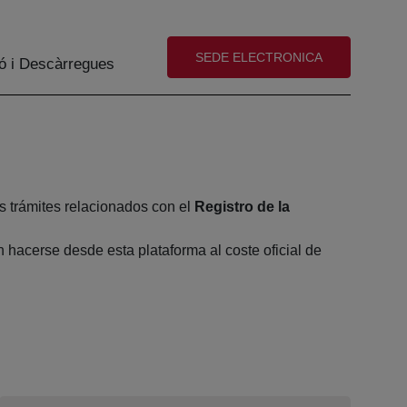
(abre en nueva ventana)
SEDE ELECTRONICA
ó i Descàrregues
s trámites relacionados con el
Registro de la
hacerse desde esta plataforma al coste oficial de