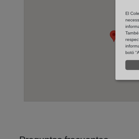
El Cole
necess
inform
També u
respect
inform
botó “A