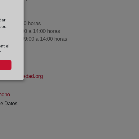
dar
9:00 a 17:00 horas
ues.
nes de 09:00 a 14:00 horas
iembre de 09:00 a 14:00 horas
nt el
..
odelapropiedad.org
ncho
e Datos: