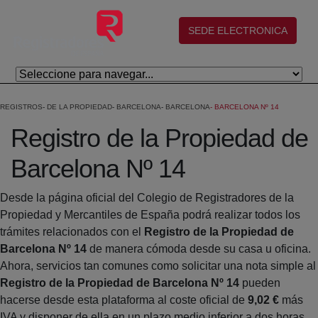
Salta al contingut principal
(abre en nueva ventana)
SEDE ELECTRONICA
REGISTROS
DE LA PROPIEDAD
BARCELONA
BARCELONA
BARCELONA Nº 14
Registro de la Propiedad de
Barcelona Nº 14
Desde la página oficial del Colegio de Registradores de la
Propiedad y Mercantiles de España podrá realizar todos los
trámites relacionados con el
Registro de la Propiedad de
Barcelona Nº 14
de manera cómoda desde su casa u oficina.
Ahora, servicios tan comunes como solicitar una nota simple al
Registro de la Propiedad de Barcelona Nº 14
pueden
hacerse desde esta plataforma al coste oficial de
9,02 €
más
IVA y disponer de ella en un plazo medio inferior a dos horas.