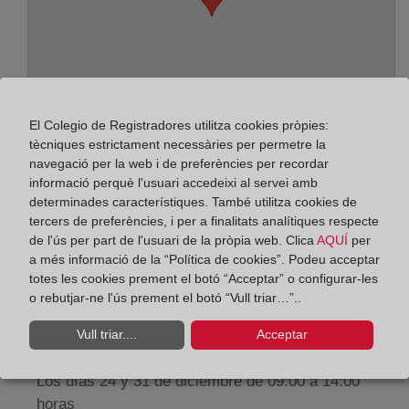
El Colegio de Registradores utilitza cookies pròpies:
tècniques estrictament necessàries per permetre la
navegació per la web i de preferències per recordar
informació perquè l'usuari accedeixi al servei amb
Adreça:
determinades característiques. També utilitza cookies de
tercers de preferències, i per a finalitats analítiques respecte
Paseo de la Zona Franca, 109-Edif. Torre Marina,
de l'ús per part de l'usuari de la pròpia web. Clica
AQUÍ
per
a més informació de la “Política de cookies”. Podeu acceptar
8038
totes les cookies prement el botó “Acceptar” o configurar-les
Horario:
o rebutjar-ne l'ús prement el botó “Vull triar…”..
De lunes a viernes de 09:00 a 17:00 horas
Vull triar....
Acceptar
Agosto: De lunes a viernes de 09:00 a 14:00 horas
Los días 24 y 31 de diciembre de 09:00 a 14:00
horas