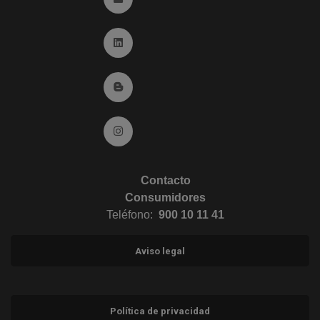
Ir a Linkedin (abre en ventana nueva)
Ir al Blog (abre en ventana nueva)
Ir a Instagram (abre en ventana nueva)
Contacto
Consumidores
Teléfono:
900 10 11 41
Aviso legal
Política de privacidad