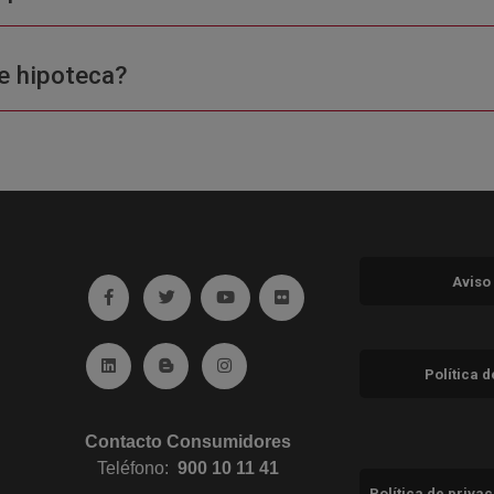
e hipoteca?
Aviso
Ir a facebook (abre en ventana nueva)
Ir a twitter (abre en ventana nueva)
Ir a YouTube (abre en ventana nuev
Ir a Flickr (abre en ventana 
Ir a Linkedin (abre en ventana nueva)
Ir al Blog (abre en ventana nueva)
Ir a Instagram (abre en ventana nue
Política 
Contacto Consumidores
Teléfono:
900 10 11 41
Política de priva