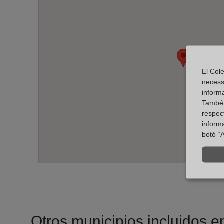
El Cole
necess
inform
També u
respect
inform
botó “A
Otros municipios incluidos en 