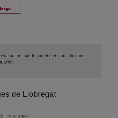
Ventana nueva
obregat
Previa online, puede ponerse en contacto con el
inuación
ues de Llobregat
0 - 2ª B, 8950