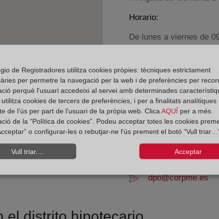
Horario:
De lunes a viernes de 0
Agosto: De lunes a vier
Los días 24 y 31 de dic
gio de Registradores utilitza cookies pròpies: tècniques estrictament
àries per permetre la navegació per la web i de preferències per recor
Datos de contacto:
ació perquè l'usuari accedeixi al servei amb determinades característiq
tilitza cookies de tercers de preferències, i per a finalitats analítiques
(93) 372 34 00
e de l'ús per part de l'usuari de la pròpia web. Clica
AQUÍ
per a més
esplugasdellobrega
ació de la “Política de cookies”. Podeu acceptar totes les cookies preme
cceptar” o configurar-les o rebutjar-ne l'ús prement el botó “Vull triar…”
Datos del Registrador:
M.ª José Sanz Can
Vull triar....
Acceptar
Delegado de Protección d
dpo@corpme.es
el distrito hipotecario