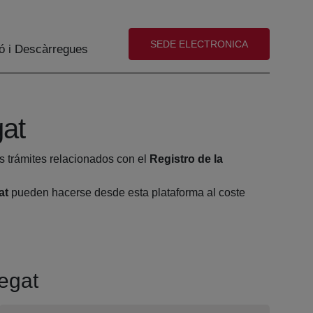
(abre en nueva ventana)
SEDE ELECTRONICA
ó i Descàrregues
gat
s trámites relacionados con el
Registro de la
at
pueden hacerse desde esta plataforma al coste
regat