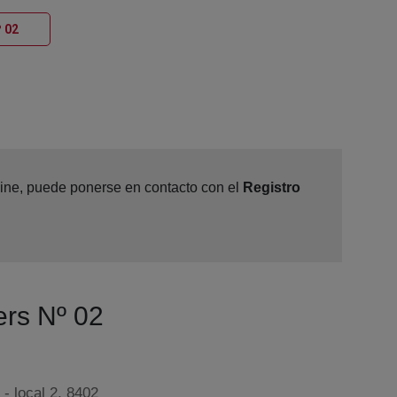
Ventana nueva
º 02
nline, puede ponerse en contacto con el
Registro
ers Nº 02
- local 2, 8402