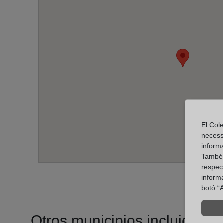
El Cole
necess
inform
També u
respect
inform
botó “A
Otros municipios incluidos en 