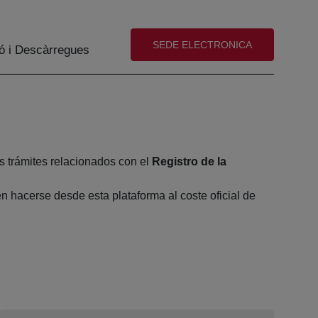
(abre en nueva ventana)
SEDE ELECTRONICA
ó i Descàrregues
s trámites relacionados con el
Registro de la
 hacerse desde esta plataforma al coste oficial de