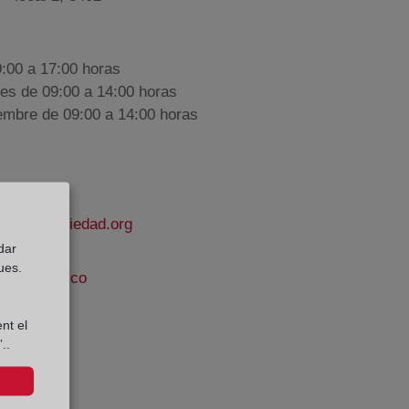
9:00 a 17:00 horas
nes de 09:00 a 14:00 horas
iembre de 09:00 a 14:00 horas
rodelapropiedad.org
dar
ues.
 Ruiz Blasco
e Datos:
nt el
..