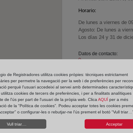
Horario:
De lunes a viernes de 0
Agosto: De lunes a vier
Los días 24 y 31 de dic
Datos de contacto:
(93) 879 34 58
granollers2@regist
gio de Registradores utilitza cookies pròpies: tècniques estrictament
àries per permetre la navegació per la web i de preferències per recor
Datos del Registrador:
ació perquè l'usuari accedeixi al servei amb determinades característiq
M.ª de Los Ángeles
tilitza cookies de tercers de preferències, i per a finalitats analítiques
Delegado de Protección d
e de l'ús per part de l'usuari de la pròpia web. Clica
AQUÍ
per a més
ació de la “Política de cookies”. Podeu acceptar totes les cookies preme
dpo@corpme.es
cceptar” o configurar-les o rebutjar-ne l'ús prement el botó “Vull triar…”
Vull triar....
Acceptar
el distrito hipotecario