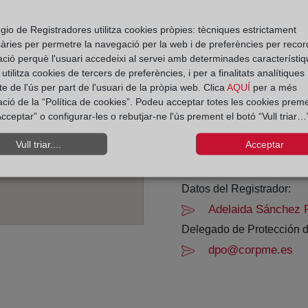
Horario:
gio de Registradores utilitza cookies pròpies: tècniques estrictament
àries per permetre la navegació per la web i de preferències per recor
De lunes a viernes de 0
ació perquè l'usuari accedeixi al servei amb determinades característiq
Agosto: De lunes a vier
tilitza cookies de tercers de preferències, i per a finalitats analítiques
Los días 24 y 31 de dic
e de l'ús per part de l'usuari de la pròpia web. Clica
AQUÍ
per a més
ació de la “Política de cookies”. Podeu acceptar totes les cookies preme
cceptar” o configurar-les o rebutjar-ne l'ús prement el botó “Vull triar…”
Datos de contacto:
(93) 337 04 71
Vull triar....
Acceptar
hospitalet7@regist
Datos del Registrador:
Adelaida Sánchez 
Delegado de Protección d
dpo@corpme.es