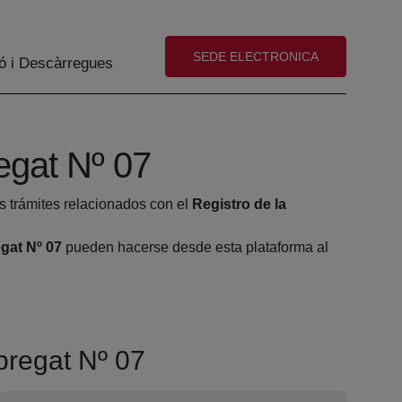
(abre en nueva ventana)
SEDE ELECTRONICA
ó i Descàrregues
regat Nº 07
s trámites relacionados con el
Registro de la
egat Nº 07
pueden hacerse desde esta plataforma al
obregat Nº 07