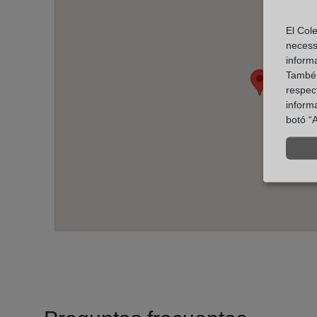
El Cole
necess
inform
També u
respect
inform
botó “A