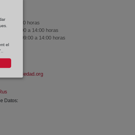
dar
9:00 a 17:00 horas
ues.
nes de 09:00 a 14:00 horas
iembre de 09:00 a 14:00 horas
nt el
..
rodelapropiedad.org
Rus
e Datos: