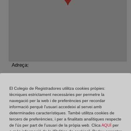
Adreça:
Capellades, 15 - bajos, 8700
Horario:
El Colegio de Registradores utilitza cookies pròpies:
tècniques estrictament necessàries per permetre la
De lunes a viernes de 09:00 a 17:00 horas
navegació per la web i de preferències per recordar
informació perquè l'usuari accedeixi al servei amb
Agosto: De lunes a viernes de 09:00 a 14:00 horas
determinades característiques. També utilitza cookies de
Los días 24 y 31 de diciembre de 09:00 a 14:00
tercers de preferències, i per a finalitats analítiques respecte
horas
de l'ús per part de l'usuari de la pròpia web. Clica
AQUÍ
per