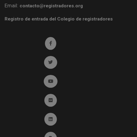
Email:
contacto@registradores.org
Registro de entrada del Colegio de registradores
Ir a facebook (abre en ventana nueva)
Ir a twitter (abre en ventana nueva)
Ir a YouTube (abre en ventana nueva)
Ir a Flickr (abre en ventana nueva)
Ir a Linkedin (abre en ventana nueva)