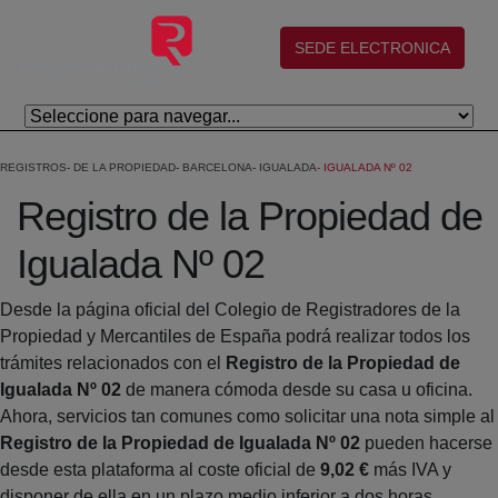
Salta al contingut principal
(abre en nueva ventana)
SEDE ELECTRONICA
REGISTROS
DE LA PROPIEDAD
BARCELONA
IGUALADA
IGUALADA Nº 02
Registro de la Propiedad de
Igualada Nº 02
Desde la página oficial del Colegio de Registradores de la
Propiedad y Mercantiles de España podrá realizar todos los
trámites relacionados con el
Registro de la Propiedad de
Igualada Nº 02
de manera cómoda desde su casa u oficina.
Ahora, servicios tan comunes como solicitar una nota simple al
Registro de la Propiedad de Igualada Nº 02
pueden hacerse
desde esta plataforma al coste oficial de
9,02 €
más IVA y
disponer de ella en un plazo medio inferior a dos horas.