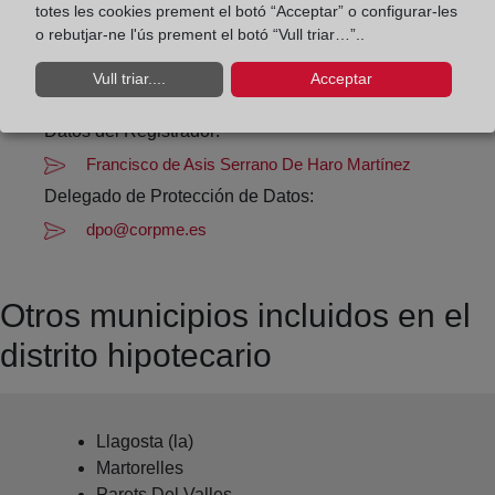
totes les cookies prement el botó “Acceptar” o configurar-les
Datos de contacto:
o rebutjar-ne l'ús prement el botó “Vull triar…”..
(93) 570 00 60
Vull triar....
Acceptar
mollet@registrodelapropiedad.org
Datos del Registrador:
Francisco de Asis Serrano De Haro Martínez
Delegado de Protección de Datos:
dpo@corpme.es
Otros municipios incluidos en el
distrito hipotecario
Llagosta (la)
Martorelles
Parets Del Valles