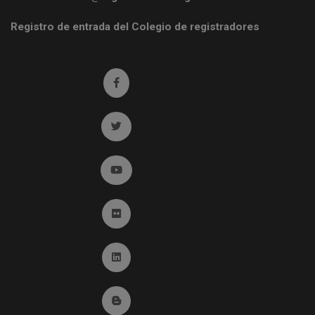
Registro de entrada del Colegio de registradores
Ir a facebook (abre en ventana nueva)
Ir a twitter (abre en ventana nueva)
Ir a YouTube (abre en ventana nueva)
Ir a Flickr (abre en ventana nueva)
Ir a Linkedin (abre en ventana nueva)
Ir al Blog (abre en ventana nueva)