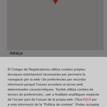
Adreça:
Rambla Pompeu Fabra, 83, 8100
El Colegio de Registradores utilitza cookies pròpies:
Horario:
tècniques estrictament necessàries per permetre la
navegació per la web i de preferències per recordar
De lunes a viernes de 09:00 a 17:00 horas
informació perquè l'usuari accedeixi al servei amb
Agosto: De lunes a viernes de 09:00 a 14:00 horas
determinades característiques. També utilitza cookies de
Los días 24 y 31 de diciembre de 09:00 a 14:00
tercers de preferències, i per a finalitats analítiques respecte
horas
de l'ús per part de l'usuari de la pròpia web. Clica
AQUÍ
per
a més informació de la “Política de cookies”. Podeu acceptar