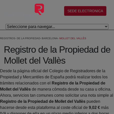
Salta al contingut principal
(abre en nueva ventana)
SEDE ELECTRONICA
REGISTROS
DE LA PROPIEDAD
BARCELONA
MOLLET DEL VALLÈS
Registro de la Propiedad de
Mollet del Vallès
Desde la página oficial del Colegio de Registradores de la
Propiedad y Mercantiles de España podrá realizar todos los
trámites relacionados con el
Registro de la Propiedad de
Mollet del Vallès
de manera cómoda desde su casa u oficina.
Ahora, servicios tan comunes como solicitar una nota simple al
Registro de la Propiedad de Mollet del Vallès
pueden
hacerse desde esta plataforma al coste oficial de
9,02 €
más
IVA y disponer de ella en un plazo medio inferior a dos horas.