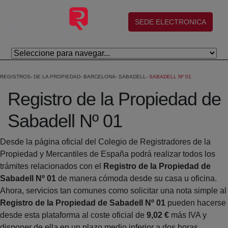
Salta al contingut principal
(abre en nueva ventana)
SEDE ELECTRONICA
REGISTROS
DE LA PROPIEDAD
BARCELONA
SABADELL
SABADELL Nº 01
Registro de la Propiedad de
Sabadell Nº 01
Desde la página oficial del Colegio de Registradores de la
Propiedad y Mercantiles de España podrá realizar todos los
trámites relacionados con el
Registro de la Propiedad de
Sabadell Nº 01
de manera cómoda desde su casa u oficina.
Ahora, servicios tan comunes como solicitar una nota simple al
Registro de la Propiedad de Sabadell Nº 01
pueden hacerse
desde esta plataforma al coste oficial de
9,02 €
más IVA y
disponer de ella en un plazo medio inferior a dos horas.