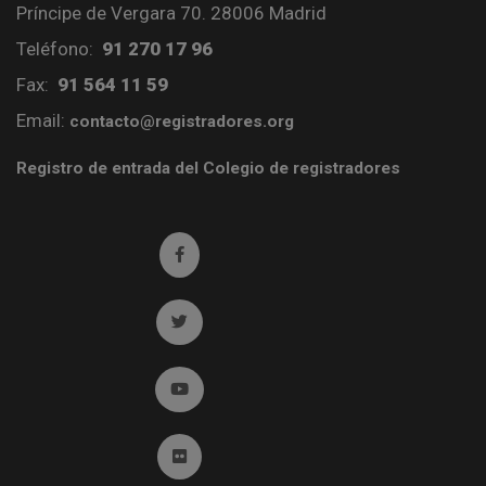
Príncipe de Vergara 70. 28006 Madrid
Teléfono:
91 270 17 96
Fax:
91 564 11 59
Email:
contacto@registradores.org
Registro de entrada del Colegio de registradores
Ir a facebook (abre en ventana nueva)
Ir a twitter (abre en ventana nueva)
Ir a YouTube (abre en ventana nueva)
Ir a Flickr (abre en ventana nueva)