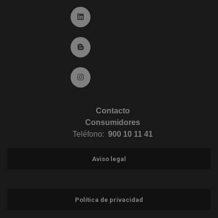
Ir a Linkedin (abre en ventana nueva)
Ir al Blog (abre en ventana nueva)
Ir a Instagram (abre en ventana nueva)
Contacto
Consumidores
Teléfono:
900 10 11 41
Aviso legal
Política de privacidad