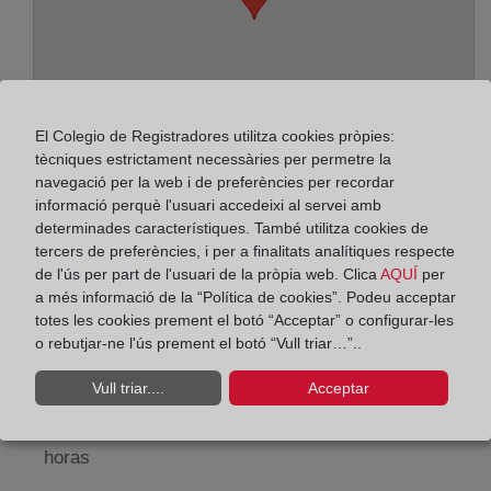
El Colegio de Registradores utilitza cookies pròpies:
tècniques estrictament necessàries per permetre la
navegació per la web i de preferències per recordar
informació perquè l'usuari accedeixi al servei amb
determinades característiques. També utilitza cookies de
Adreça:
tercers de preferències, i per a finalitats analítiques respecte
de l'ús per part de l'usuari de la pròpia web. Clica
AQUÍ
per
De la República, 31 - 2º piso, 8202
a més informació de la “Política de cookies”. Podeu acceptar
totes les cookies prement el botó “Acceptar” o configurar-les
Horario:
o rebutjar-ne l'ús prement el botó “Vull triar…”..
De lunes a viernes de 09:00 a 17:00 horas
Vull triar....
Acceptar
Agosto: De lunes a viernes de 09:00 a 14:00 horas
Los días 24 y 31 de diciembre de 09:00 a 14:00
horas