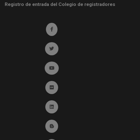
Registro de entrada del Colegio de registradores
Ir a facebook (abre en ventana nueva)
Ir a twitter (abre en ventana nueva)
Ir a YouTube (abre en ventana nueva)
Ir a Flickr (abre en ventana nueva)
Ir a Linkedin (abre en ventana nueva)
Ir al Blog (abre en ventana nueva)