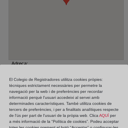
Adreça:
Avinguda Francesc Macià, 54 - 1º, 8201
El Colegio de Registradores utilitza cookies pròpies:
tècniques estrictament necessàries per permetre la
Horario:
navegació per la web i de preferències per recordar
De lunes a viernes de 09:00 a 17:00 horas
informació perquè l'usuari accedeixi al servei amb
determinades característiques. També utilitza cookies de
Agosto: De lunes a viernes de 09:00 a 14:00 horas
tercers de preferències, i per a finalitats analítiques respecte
Los días 24 y 31 de diciembre de 09:00 a 14:00
de l'ús per part de l'usuari de la pròpia web. Clica
AQUÍ
per
horas
a més informació de la “Política de cookies”. Podeu acceptar
totes les cookies prement el botó “Acceptar” o configurar-les