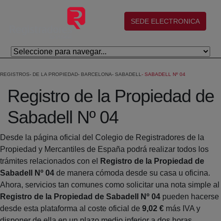
Salta al contingut principal
(abre en nueva ventana)
SEDE ELECTRONICA
REGISTROS
DE LA PROPIEDAD
BARCELONA
SABADELL
SABADELL Nº 04
Registro de la Propiedad de
Sabadell Nº 04
Desde la página oficial del Colegio de Registradores de la
Propiedad y Mercantiles de España podrá realizar todos los
trámites relacionados con el
Registro de la Propiedad de
Sabadell Nº 04
de manera cómoda desde su casa u oficina.
Ahora, servicios tan comunes como solicitar una nota simple al
Registro de la Propiedad de Sabadell Nº 04
pueden hacerse
desde esta plataforma al coste oficial de
9,02 €
más IVA y
disponer de ella en un plazo medio inferior a dos horas.