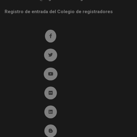
Registro de entrada del Colegio de registradores
Ir a facebook (abre en ventana nueva)
Ir a twitter (abre en ventana nueva)
Ir a YouTube (abre en ventana nueva)
Ir a Flickr (abre en ventana nueva)
Ir a Linkedin (abre en ventana nueva)
Ir al Blog (abre en ventana nueva)