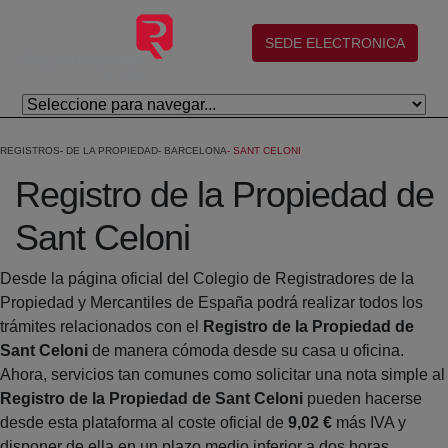
Salta al contingut principal
(abre en nueva ventana)
SEDE ELECTRONICA
REGISTROS
DE LA PROPIEDAD
BARCELONA
SANT CELONI
Registro de la Propiedad de
Sant Celoni
Desde la página oficial del Colegio de Registradores de la
Propiedad y Mercantiles de España podrá realizar todos los
trámites relacionados con el
Registro de la Propiedad de
Sant Celoni
de manera cómoda desde su casa u oficina.
Ahora, servicios tan comunes como solicitar una nota simple al
Registro de la Propiedad de Sant Celoni
pueden hacerse
desde esta plataforma al coste oficial de
9,02 €
más IVA y
disponer de ella en un plazo medio inferior a dos horas.