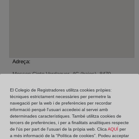
Adreça:
Mossen Cinto Verdaguer, 4C (bajos), 8470
Horario:
El Colegio de Registradores utilitza cookies pròpies:
tècniques estrictament necessàries per permetre la
De lunes a viernes de 09:00 a 17:00 horas
navegació per la web i de preferències per recordar
Agosto: De lunes a viernes de 09:00 a 14:00 horas
informació perquè l'usuari accedeixi al servei amb
Los días 24 y 31 de diciembre de 09:00 a 14:00
determinades característiques. També utilitza cookies de
horas
tercers de preferències, i per a finalitats analítiques respecte
de l'ús per part de l'usuari de la pròpia web. Clica
AQUÍ
per
a més informació de la “Política de cookies”. Podeu acceptar