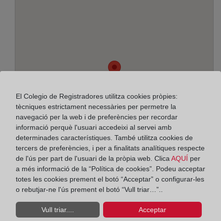
El Colegio de Registradores utilitza cookies pròpies:
tècniques estrictament necessàries per permetre la
navegació per la web i de preferències per recordar
informació perquè l'usuari accedeixi al servei amb
determinades característiques. També utilitza cookies de
tercers de preferències, i per a finalitats analítiques respecte
de l'ús per part de l'usuari de la pròpia web. Clica
AQUÍ
per
a més informació de la “Política de cookies”. Podeu acceptar
Adreça:
totes les cookies prement el botó “Acceptar” o configurar-les
o rebutjar-ne l'ús prement el botó “Vull triar…”..
Josep Ricart, 9 - bajos, 8980
Vull triar....
Acceptar
Horario: