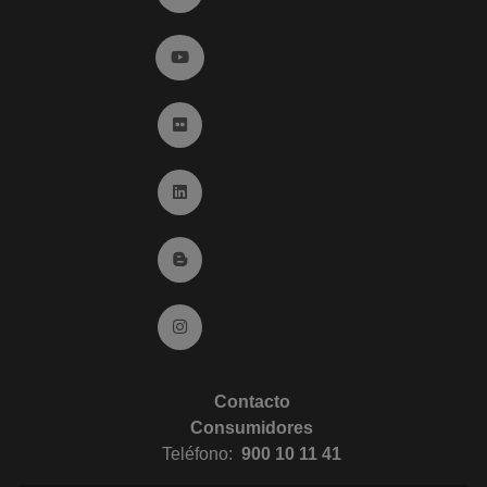
Ir a YouTube (abre en ventana nueva)
Ir a Flickr (abre en ventana nueva)
Ir a Linkedin (abre en ventana nueva)
Ir al Blog (abre en ventana nueva)
Ir a Instagram (abre en ventana nueva)
Contacto
Consumidores
Teléfono:
900 10 11 41