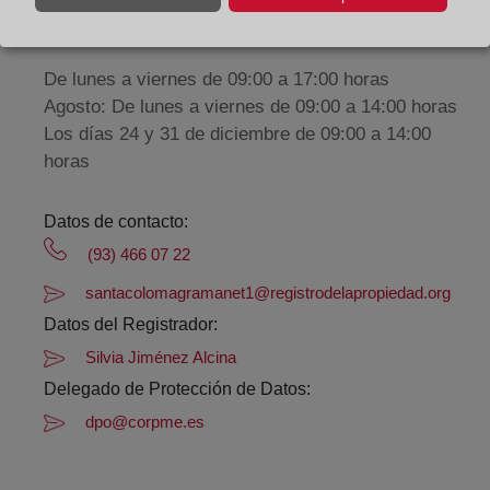
Horario:
De lunes a viernes de 09:00 a 17:00 horas
Agosto: De lunes a viernes de 09:00 a 14:00 horas
Los días 24 y 31 de diciembre de 09:00 a 14:00
horas
Datos de contacto:
(93) 466 07 22
santacolomagramanet1@registrodelapropiedad.org
Datos del Registrador:
Silvia Jiménez Alcina
Delegado de Protección de Datos:
dpo@corpme.es