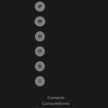
Ir a twitter (abre en ventana nueva)
Ir a YouTube (abre en ventana nueva)
Ir a Flickr (abre en ventana nueva)
Ir a Linkedin (abre en ventana nueva)
Ir al Blog (abre en ventana nueva)
Ir a Instagram (abre en ventana nueva)
Contacto
Consumidores