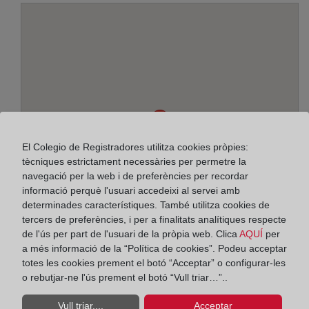
El Colegio de Registradores utilitza cookies pròpies:
tècniques estrictament necessàries per permetre la
navegació per la web i de preferències per recordar
informació perquè l'usuari accedeixi al servei amb
determinades característiques. També utilitza cookies de
tercers de preferències, i per a finalitats analítiques respecte
de l'ús per part de l'usuari de la pròpia web. Clica
AQUÍ
per
a més informació de la “Política de cookies”. Podeu acceptar
totes les cookies prement el botó “Acceptar” o configurar-les
Adreça:
o rebutjar-ne l'ús prement el botó “Vull triar…”..
Paseo de Lorenzo Serra, 4 - 2º, 8921
Vull triar....
Acceptar